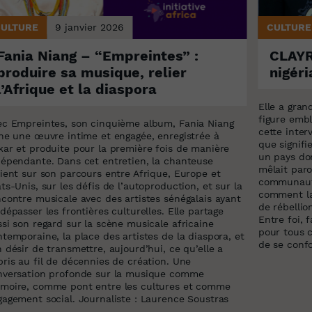
CULTURE
9 janvier 2026
CULTURE
Fania Niang – “Empreintes” :
CLAYR
produire sa musique, relier
nigér
l’Afrique et la diaspora
Elle a gran
figure emb
ec Empreintes, son cinquième album, Fania Niang
cette inter
gne une œuvre intime et engagée, enregistrée à
que signifi
kar et produite pour la première fois de manière
un pays dom
dépendante. Dans cet entretien, la chanteuse
mêlait paro
ient sur son parcours entre Afrique, Europe et
communauté
ts-Unis, sur les défis de l’autoproduction, et sur la
comment la
contre musicale avec des artistes sénégalais ayant
de rébellio
dépasser les frontières culturelles. Elle partage
Entre foi, 
si son regard sur la scène musicale africaine
pour tous c
temporaine, la place des artistes de la diaspora, et
de se confo
 désir de transmettre, aujourd’hui, ce qu’elle a
ris au fil de décennies de création. Une
nversation profonde sur la musique comme
moire, comme pont entre les cultures et comme
gagement social. Journaliste : Laurence Soustras