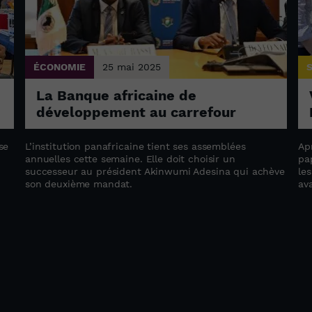
ÉCONOMIE
25 mai 2025
La Banque africaine de
développement au carrefour
se
L’institution panafricaine tient ses assemblées
Ap
annuelles cette semaine. Elle doit choisir un
pa
successeur au président Akinwumi Adesina qui achève
le
son deuxième mandat.
av