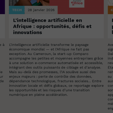
TECH
28 janvier 2026
L’intelligence artificielle en
Afrique : opportunités, défis et
innovations
e à
L’intelligence artificielle transforme le paysage
Av
économique mondial — et l’Afrique ne fait pas
si
exception. Au Cameroun, la start-up Comparo
Da
accompagne les petites et moyennes entreprises grâce
in
à une solution e-commerce automatisée et accessible,
rev
intégrant des outils puissants de ciblage et d’analyse.
Éta
de
Mais au-delà des promesses, l’IA soulève aussi des
ren
ur
enjeux majeurs : perte de contrôle des données,
su 
 de
dépendance technologique, fractures sociales... Entre
aus
innovation locale et défis globaux, ce reportage explore
con
les opportunités et les risques d’une transition
son
numérique en pleine accélération.
app
co
mé
en