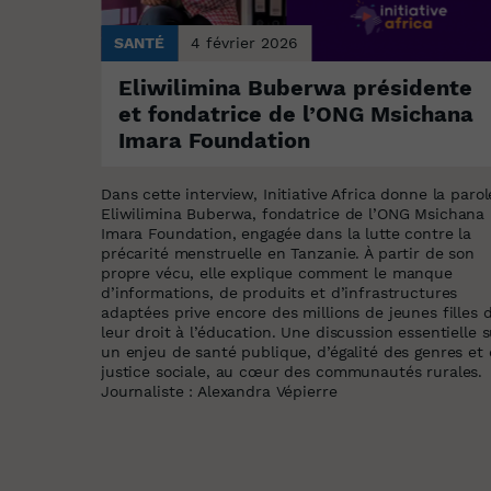
SANTÉ
4 février 2026
 à la
Eliwilimina Buberwa présidente
ir en
et fondatrice de l’ONG Msichana
Imara Foundation
Dans cette interview, Initiative Africa donne la parol
ar le
Eliwilimina Buberwa, fondatrice de l’ONG Msichana
 tête du
Imara Foundation, engagée dans la lutte contre la
irque de
précarité menstruelle en Tanzanie. À partir de son
e l’Ouest.
propre vécu, elle explique comment le manque
d’informations, de produits et d’infrastructures
l et engagé
adaptées prive encore des millions de jeunes filles 
enfants
leur droit à l’éducation. Une discussion essentielle s
dans chaque
un enjeu de santé publique, d’égalité des genres et
 tabous,
justice sociale, au cœur des communautés rurales.
on
Journaliste : Alexandra Vépierre
t comme
ociale.