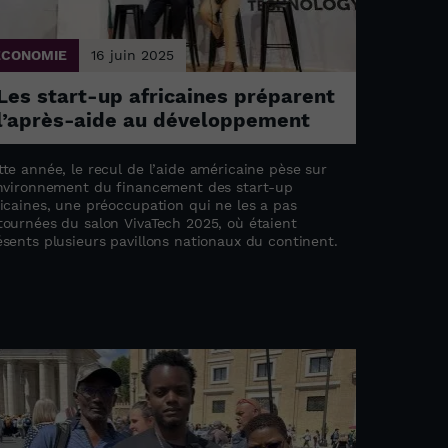
ÉCONOMIE
16 juin 2025
Les start-up africaines préparent
l’après-aide au développement
tte année, le recul de l’aide américaine pèse sur
environnement du financement des start-up
ricaines, une préoccupation qui ne les a pas
tournées du salon VivaTech 2025, où étaient
ésents plusieurs pavillons nationaux du continent.