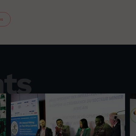
os
hts