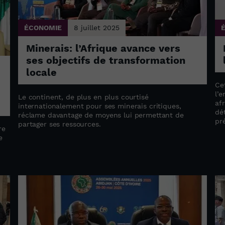
ÉCONOMIE
8 juillet 2025
Minerais: l’Afrique avance vers
ses objectifs de transformation
locale
Ce
l’
Le continent, de plus en plus courtisé
af
internationalement pour ses minerais critiques,
dé
réclame davantage de moyens lui permettant de
pr
partager ses ressources.
re
e