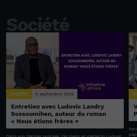
Société
SOCIÉTÉ
5 septembre 2025
S
Entretien avec Ludovic Landry
V
Sossoumihen, auteur du roman
P
« Nous étions frères »
Apr
pap
Dans son dernier ouvrage, l’écrivain et médecin Ludovic