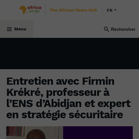
The African News Hub
FR
SOCIÉTÉ
5 mai 2025
Menu
Entretien avec Firmin
Krékré, professeur à
l’ENS d’Abidjan et expert
en stratégie sécuritaire