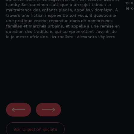
can
Landry Sossoumihen s’attaque à un sujet tabou : la
e
le 
maltraitance des enfants placés, appelés vidomègon. À
travers une fiction inspirée de son vécu, il questionne
une pratique encore répandue dans de nombreuses
familles et marchés urbains, et appelle à une remise en
question des traditions qui compromettent l’avenir de
la jeunesse africaine. Journaliste : Alexandra Vépierre
Voir la section
société