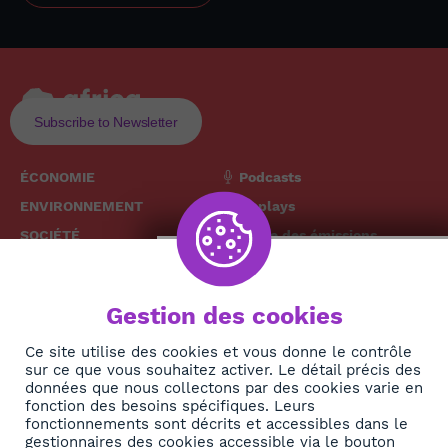
Subscribe to Newsletter
ÉCONOMIE
Podcasts
ENVIRONNEMENT
Replays
SOCIÉTÉ
Grille des émissions
SANTÉ
CULTURE
The African
Gestion des cookies
TECH
News Hub
DIASPORA
Ce site utilise des cookies et vous donne le contrôle
sur ce que vous souhaitez activer. Le détail précis des
REJOIGNEZ-NOUS
NEWSLETTER
données que nous collectons par des cookies varie en
fonction des besoins spécifiques. Leurs
fonctionnements sont décrits et accessibles dans le
S'abonner
gestionnaires des cookies accessible via le bouton