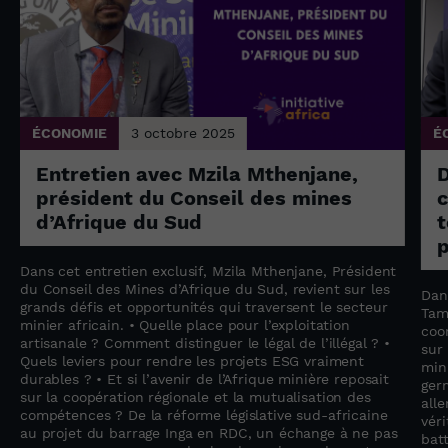
ÉCONOMIE
3 octobre 2025
É
Entretien avec Mzila Mthenjane,
président du Conseil des mines
c
d’Afrique du Sud
t
p
Dans cet entretien exclusif, Mzila Mthenjane, Président
du Conseil des Mines d’Afrique du Sud, revient sur les
Dan
grands défis et opportunités qui traversent le secteur
Tam
minier africain. • Quelle place pour l’exploitation
coo
artisanale ? Comment distinguer le légal de l’illégal ? •
sur
Quels leviers pour rendre les projets ESG vraiment
min
durables ? • Et si l’avenir de l’Afrique minière reposait
ger
sur la coopération régionale et la mutualisation des
all
compétences ? De la réforme législative sud-africaine
vér
au projet du barrage Inga en RDC, un échange à ne pas
bat