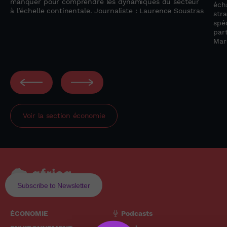
manquer pour comprendre les dynamiques du secteur
éch
à l’échelle continentale. Journaliste : Laurence Soustras
str
spéc
par
Mar
Voir la section
économie
Subscribe to Newsletter
ÉCONOMIE
Podcasts