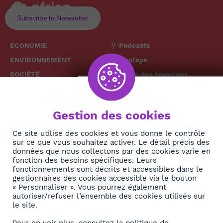
Subscribe to Newsletter
ÉCONOMIE
Podcasts
ENVIRONNEMENT
Replays
SOCIÉTÉ
Grille des émissions
SANTÉ
CULTURE
The African
Gestion des cookies
TECH
News Hub
DIASPORA
Ce site utilise des cookies et vous donne le contrôle
sur ce que vous souhaitez activer. Le détail précis des
REJOIGNEZ-NOUS
NEWSLETTER
données que nous collectons par des cookies varie en
fonction des besoins spécifiques. Leurs
fonctionnements sont décrits et accessibles dans le
S'abonner
gestionnaires des cookies accessible via le bouton
« Personnaliser ». Vous pourrez également
autoriser/refuser l’ensemble des cookies utilisés sur
À propos
le site.
Contact