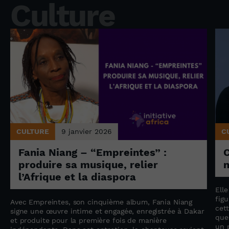
Culture
CULTURE
9 janvier 2026
C
Fania Niang – “Empreintes” :
produire sa musique, relier
n
l’Afrique et la diaspora
Ell
fig
Avec Empreintes, son cinquième album, Fania Niang
cet
signe une œuvre intime et engagée, enregistrée à Dakar
n
que
et produite pour la première fois de manière
un 