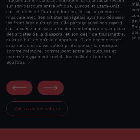
indépendante. Dans cet entretien, la chanteuse revient
mêla
sur son parcours entre Afrique, Europe et États-Unis,
com
sur les défis de l’autoproduction, et sur la rencontre
com
musicale avec des artistes sénégalais ayant su dépasser
de r
les frontières culturelles. Elle partage aussi son regard
Entr
sur la scène musicale africaine contemporaine, la place
pou
des artistes de la diaspora, et son désir de transmettre,
se 
aujourd’hui, ce qu’elle a appris au fil de décennies de
création. Une conversation profonde sur la musique
comme mémoire, comme pont entre les cultures et
comme engagement social. Journaliste : Laurence
Soustras
Voir la section
culture