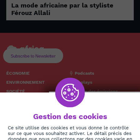
La mode africaine par la styliste
Férouz Allali
Subscribe to Newsletter
ÉCONOMIE
Podcasts
ENVIRONNEMENT
Replays
SOCIÉTÉ
Grille des émissions
SANTÉ
CULTURE
The African
Gestion des cookies
TECH
News Hub
DIASPORA
Ce site utilise des cookies et vous donne le contrôle
sur ce que vous souhaitez activer. Le détail précis des
REJOIGNEZ-NOUS
NEWSLETTER
données que nous collectons par des cookies varie en