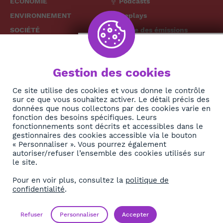
ÉCONOMIE
Podcasts
ENVIRONNEMENT
Replays
SOCIÉTÉ
Grille des émissions
SANTÉ
CULTURE
The African
Gestion des cookies
TECH
News Hub
DIASPORA
Ce site utilise des cookies et vous donne le contrôle
sur ce que vous souhaitez activer. Le détail précis des
REJOIGNEZ-NOUS
NEWSLETTER
données que nous collectons par des cookies varie en
fonction des besoins spécifiques. Leurs
fonctionnements sont décrits et accessibles dans le
S'abonner
gestionnaires des cookies accessible via le bouton
« Personnaliser ». Vous pourrez également
autoriser/refuser l’ensemble des cookies utilisés sur
À propos
le site.
Contact
Pour en voir plus, consultez la
politique de
confidentialité
.
OK
Mentions légales
Politique de confidentialité
Refuser
Personnaliser
Accepter