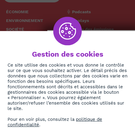
ÉCONOMIE
Podcasts
ENVIRONNEMENT
Replays
SOCIÉTÉ
Grille des émissions
SANTÉ
CULTURE
The African
Gestion des cookies
TECH
News Hub
DIASPORA
Ce site utilise des cookies et vous donne le contrôle
sur ce que vous souhaitez activer. Le détail précis des
REJOIGNEZ-NOUS
NEWSLETTER
données que nous collectons par des cookies varie en
fonction des besoins spécifiques. Leurs
fonctionnements sont décrits et accessibles dans le
S'abonner
gestionnaires des cookies accessible via le bouton
« Personnaliser ». Vous pourrez également
autoriser/refuser l’ensemble des cookies utilisés sur
À propos
le site.
Contact
Pour en voir plus, consultez la
politique de
confidentialité
.
OK
Mentions légales