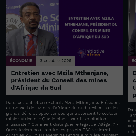
ÉCONOMIE
3 octobre 2025
É
Entretien avec Mzila Mthenjane,
président du Conseil des mines
c
d’Afrique du Sud
t
p
Dans cet entretien exclusif, Mzila Mthenjane, Président
du Conseil des Mines d’Afrique du Sud, revient sur les
Dan
grands défis et opportunités qui traversent le secteur
Tam
minier africain. • Quelle place pour l’exploitation
coo
artisanale ? Comment distinguer le légal de l’illégal ? •
sur
Quels leviers pour rendre les projets ESG vraiment
min
durables ? • Et si l’avenir de l’Afrique minière reposait