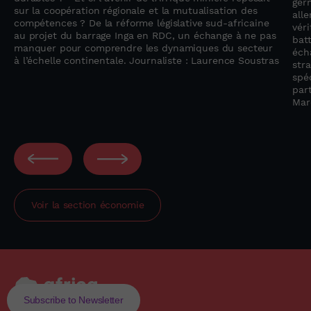
ger
sur la coopération régionale et la mutualisation des
all
compétences ? De la réforme législative sud-africaine
vér
au projet du barrage Inga en RDC, un échange à ne pas
bat
manquer pour comprendre les dynamiques du secteur
éch
à l’échelle continentale. Journaliste : Laurence Soustras
str
spéc
par
Mar
Voir la section
économie
Subscribe to Newsletter