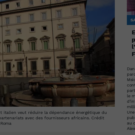
S
E
p
l
F
Dans
par
Msi
cont
par
le 
d’i
mill
Une
 italien veut réduire la dépendance énergétique du
publ
artenariats avec des fournisseurs africains. Crédit
au 
o Roma
Ale