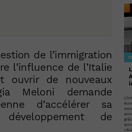
estion de l’immigration
T
e l’influence de l’Italie
L
A
t ouvrir de nouveaux
i
orgia Meloni demande
L’in
enne d’accélérer sa
éco
exc
u développement de
acc
grâ
acce
cib