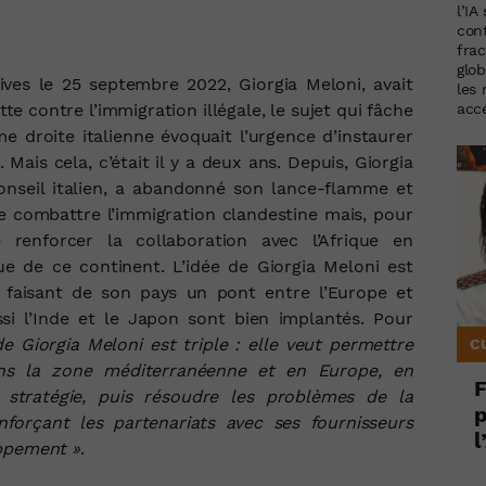
l’IA
con
frac
glob
ives le 25 septembre 2022, Giorgia Meloni, avait
les
te contre l’immigration illégale, le sujet qui fâche
accé
rême droite italienne évoquait l’urgence d’instaurer
Mais cela, c’était il y a deux ans. Depuis, Giorgia
onseil italien, a abandonné son lance‑flamme et
de combattre l’immigration clandestine mais, pour
e renforcer la collaboration avec l’Afrique en
 de ce continent. L’idée de Giorgia Meloni est
 en faisant de son pays un pont entre l’Europe et
ssi l’Inde et le Japon sont bien implantés. Pour
 de Giorgia Meloni est triple : elle veut permettre
C
dans la zone méditerranéenne et en Europe, en
F
 stratégie, puis résoudre les problèmes de la
p
forçant les partenariats avec ses fournisseurs
l
oppement »
.