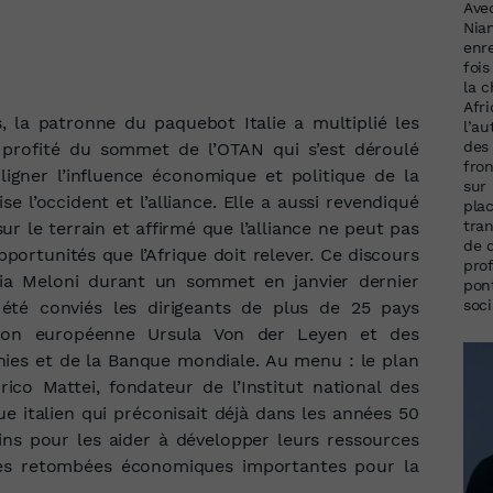
Ave
Nia
enr
foi
la 
Afri
, la patronne du paquebot Italie a multiplié les
l’a
des 
 a profité du sommet de l’OTAN qui s’est déroulé
fron
ligner l’influence économique et politique de la
sur
se l’occident et l’alliance. Elle a aussi revendiqué
plac
tran
r le terrain et affirmé que l’alliance ne peut pas
de 
pportunités que l’Afrique doit relever. Ce discours
pro
rgia Meloni durant un sommet en janvier dernier
pon
soci
té conviés les dirigeants de plus de 25 pays
ssion européenne Ursula Von der Leyen et des
ies et de la Banque mondiale. Au menu : le plan
nrico Mattei, fondateur de l’Institut national des
ue italien qui préconisait déjà dans les années 50
ains pour les aider à développer leurs ressources
 des retombées économiques importantes pour la