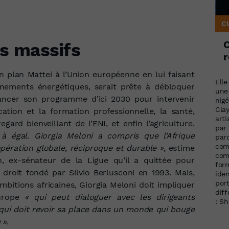
C
ts massifs
r
n plan Mattei à l’Union européenne en lui faisant
Elle
nnements énergétiques, serait prête à débloquer
une
nancer son programme d’ici 2030 pour intervenir
nigé
Clay
cation et la formation professionnelle, la santé,
art
regard bienveillant de l’ENI, et enfin l’agriculture.
par 
à égal. Giorgia Meloni a compris que l’Afrique
paro
com
opération globale, réciproque et durable »
, estime
com
en, ex‑sénateur de la Ligue qu’il a quittée pour
form
e droit fondé par Silvio Berlusconi en 1993. Mais,
iden
por
ambitions africaines, Giorgia Meloni doit impliquer
dif
Europe
« qui peut dialoguer avec les dirigeants
: S
qui doit revoir sa place dans un monde qui bouge
 »
.