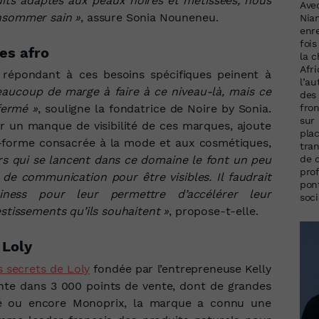
ts adaptés aux peaux noires et métissées, nous
Ave
onsommer sain »
, assure Sonia Nouneneu.
Nia
enr
foi
es afro
la 
Afri
s répondant à ces besoins spécifiques peinent à
l’a
eaucoup de marge à faire à ce niveau-là, mais ce
des 
fron
fermé »
, souligne la fondatrice de Noire by Sonia.
sur
ar un manque de visibilité de ces marques, ajoute
plac
-forme consacrée à la mode et aux cosmétiques,
tran
de 
rs qui se lancent dans ce domaine le font un peu
pro
de communication pour être visibles. Il faudrait
pon
iness pour leur permettre d’accélérer leur
soci
estissements qu’ils souhaitent »
, propose-t-elle.
 Loly
s secrets de Loly
fondée par l’entrepreneuse Kelly
nte dans 3 000 points de vente, dont de grandes
bé ou encore Monoprix, la marque a connu une