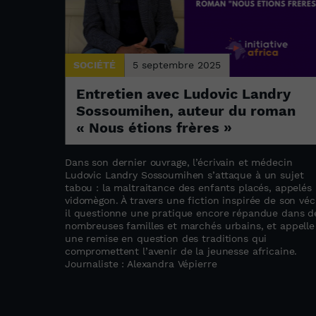
SOCIÉTÉ
5 septembre 2025
Entretien avec Ludovic Landry
Sossoumihen, auteur du roman
ogique
« Nous étions frères »
Dans son dernier ouvrage, l’écrivain et médecin
forme le
Ludovic Landry Sossoumihen s’attaque à un sujet
tabou : la maltraitance des enfants placés, appelés
cs de
vidomègon. À travers une fiction inspirée de son véc
veux
il questionne une pratique encore répandue dans d
unes
nombreuses familles et marchés urbains, et appelle
cologie et
une remise en question des traditions qui
e
compromettent l’avenir de la jeunesse africaine.
uit les
Journaliste : Alexandra Vépierre
u