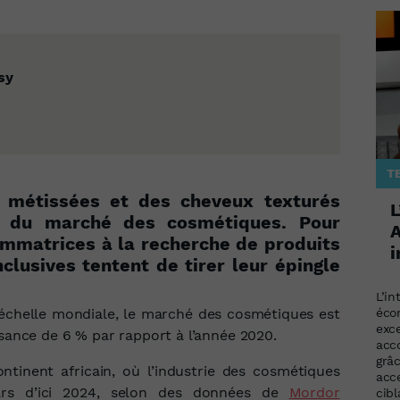
sy
T
 métissées et des cheveux texturés
L
e du marché des cosmétiques. Pour
A
mmatrices à la recherche de produits
i
clusives tentent de tirer leur épingle
L’in
l’échelle mondiale, le marché des cosmétiques est
éco
exc
ssance de 6 % par rapport à l’année 2020.
acc
grâ
ntinent africain, où l’industrie des cosmétiques
acce
lars d’ici 2024, selon des données de
Mordor
cib