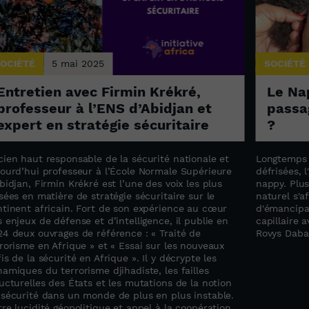
OCIÉTÉ
5 mai 2025
SOCIÉTÉ
Entretien avec Firmin Krékré,
Le Na
professeur à l’ENS d’Abidjan et
passag
expert en stratégie sécuritaire
?
cien haut responsable de la sécurité nationale et
Longtemps d
jourd’hui professeur à l’École Normale Supérieure
défrisées, 
bidjan, Firmin Krékré est l’une des voix les plus
nappy. Plus
sées en matière de stratégie sécuritaire sur le
naturel s'
ntinent africain. Fort de son expérience au cœur
d'émancipa
 enjeux de défense et d’intelligence, il publie en
capillaire
24 deux ouvrages de référence : « Traité de
Rovys Daba
rorisme en Afrique » et « Essai sur les nouveaux
is de la sécurité en Afrique ». Il y décrypte les
amiques du terrorisme djihadiste, les failles
ucturelles des États et les mutations de la notion
 sécurité dans un monde de plus en plus instable.
re lucidité géopolitique et appel à la coopération