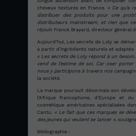
longue ascension avant de s’imposer co
cheveux texturés en France.
« Ce qu’a ré
distribuer des produits pour une prob
distributeurs mainstream, et rien que c
réjouit Franck Brayard, directeur général 
Aujourd’hui, Les secrets de Loly se démar
à partir d’ingrédients naturels et adaptés
« Les secrets de Loly répond à un besoin
vend de l’estime de soi. Car oser porter 
nous y participons à travers nos campag
la société.
La marque poursuit désormais son dévelop
l’Afrique francophone, d’Europe et d
cosmétique américaines spécialisées d
Cantu.
« Le fait que ces marques se déve
des jeunes qui veulent se lancer »
, soulign
Bibliographie :