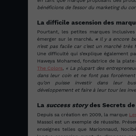
en tant que marque proposant des produi
bénéficions de l’essor du marketing du c
La difficile ascension des marqu
Pourtant, les petites marques inclusive
émerger sur le marché
.
«
Il y a encore b
n’est pas facile car c’est un marché très 
Une difficulté qui s’explique également p
Haweya Mohamed, fondatrice de la plate
The Colors
,
« La plupart des entrepreneu
dans leur coin et ne font pas forcément 
qu’on puisse investir dans leur bus
développement et faire à leur tour les inv
La
success story
des Secrets de
Depuis sa création en 2009, la marque
Le
Massol est un exemple de réussite. Prése
enseignes telles que Marionnaud, Noci