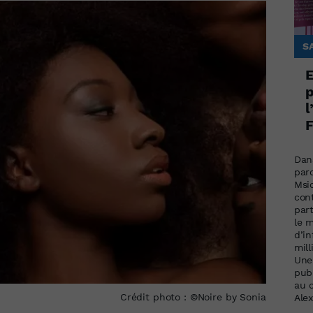
S
E
p
l
F
Dans
par
Msi
cont
par
le 
d’i
mill
Une
publ
au 
Crédit photo : ©Noire by Sonia
Ale