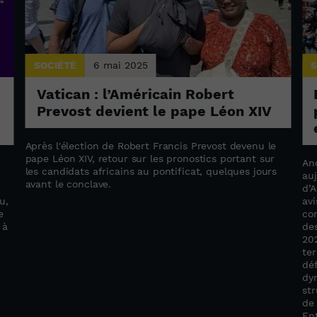
SOCIÉTÉ
6 mai 2025
S
Vatican : l’Américain Robert
Prevost devient le pape Léon XIV
Après l'élection de Robert Francis Prevost devenu le
pape Léon XIV, retour sur les pronostics portant sur
An
les candidats africains au pontificat, quelques jours
au
avant le conclave.
d’A
u,
avi
e
co
 à
des
20
ter
déf
dyn
str
de
Ent