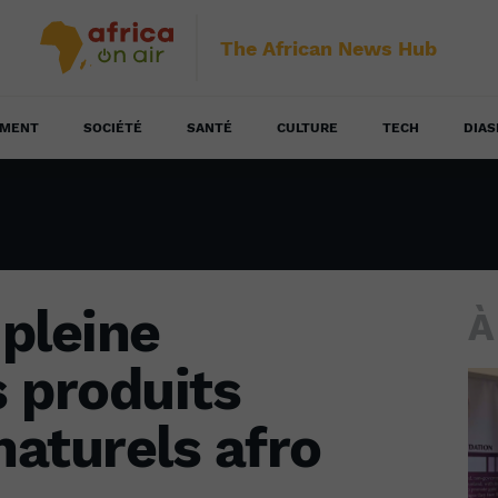
The African News Hub
EMENT
SOCIÉTÉ
SANTÉ
CULTURE
TECH
DIAS
pleine
À
 produits
aturels afro