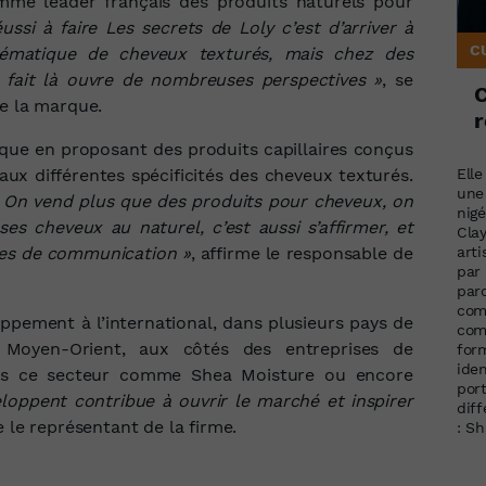
mme leader français des produits naturels pour
ussi à faire Les secrets de Loly c’est d’arriver à
C
lématique de cheveux texturés, mais chez des
e fait là ouvre de nombreuses perspectives »
, se
de la marque.
r
que en proposant des produits capillaires conçus
 aux différentes spécificités des cheveux texturés.
Elle
une
. On vend plus que des produits pour cheveux, on
nigé
ses cheveux au naturel, c’est aussi s’affirmer, et
Clay
nes de communication »
, affirme le responsable de
art
par 
paro
com
pement à l’international, dans plusieurs pays de
com
u Moyen-Orient, aux côtés des entreprises de
form
iden
ans ce secteur comme Shea Moisture ou encore
por
loppent contribue à ouvrir le marché et inspirer
dif
e le représentant de la firme.
: S