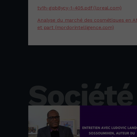
tv1h-gqb8ycy-1-405.pdf (loreal.com)
Analyse du marché des cosmétiques en Afri
et part (mordorintelligence.com)
Société