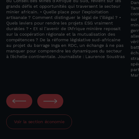
du Conseil des Mines d’Afrique du Sud, revient sur les
Dan
grands défis et opportunités qui traversent le secteur
Tam
minier africain. • Quelle place pour l’exploitation
coo
artisanale ? Comment distinguer le légal de l’illégal ? •
sur
Quels leviers pour rendre les projets ESG vraiment
min
durables ? • Et si l’avenir de l’Afrique minière reposait
ger
sur la coopération régionale et la mutualisation des
all
compétences ? De la réforme législative sud-africaine
vér
au projet du barrage Inga en RDC, un échange à ne pas
bat
manquer pour comprendre les dynamiques du secteur
éch
à l’échelle continentale. Journaliste : Laurence Soustras
str
spéc
par
Mar
Voir la section
économie