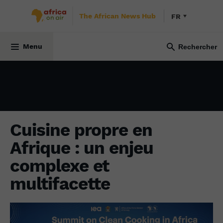
The African News Hub
FR
ÉCONOMIE
23 mai 2024
Menu
Cuisine propre en
Afrique : un enjeu
complexe et
multifacette