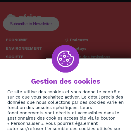
Subscribe to Newsletter
ÉCONOMIE
Podcasts
ENVIRONNEMENT
Replays
SOCIÉTÉ
Grille des émissions
SANTÉ
CULTURE
The African
Gestion des cookies
TECH
News Hub
DIASPORA
Ce site utilise des cookies et vous donne le contrôle
sur ce que vous souhaitez activer. Le détail précis des
REJOIGNEZ-NOUS
NEWSLETTER
données que nous collectons par des cookies varie en
fonction des besoins spécifiques. Leurs
fonctionnements sont décrits et accessibles dans le
S'abonner
gestionnaires des cookies accessible via le bouton
« Personnaliser ». Vous pourrez également
autoriser/refuser l’ensemble des cookies utilisés sur
À propos