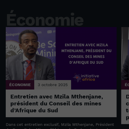
Économie
ÉCONOMIE
3 octobre 2025
É
Entretien avec Mzila Mthenjane,
président du Conseil des mines
c
d’Afrique du Sud
t
p
Dans cet entretien exclusif, Mzila Mthenjane, Président