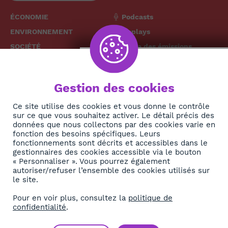
ÉCONOMIE
Podcasts
ENVIRONNEMENT
Replays
SOCIÉTÉ
Grille des émissions
SANTÉ
CULTURE
The African
Gestion des cookies
TECH
News Hub
DIASPORA
Ce site utilise des cookies et vous donne le contrôle
sur ce que vous souhaitez activer. Le détail précis des
REJOIGNEZ-NOUS
NEWSLETTER
données que nous collectons par des cookies varie en
fonction des besoins spécifiques. Leurs
fonctionnements sont décrits et accessibles dans le
S'abonner
gestionnaires des cookies accessible via le bouton
« Personnaliser ». Vous pourrez également
autoriser/refuser l’ensemble des cookies utilisés sur
À propos
le site.
Contact
Pour en voir plus, consultez la
politique de
confidentialité
.
OK
Mentions légales