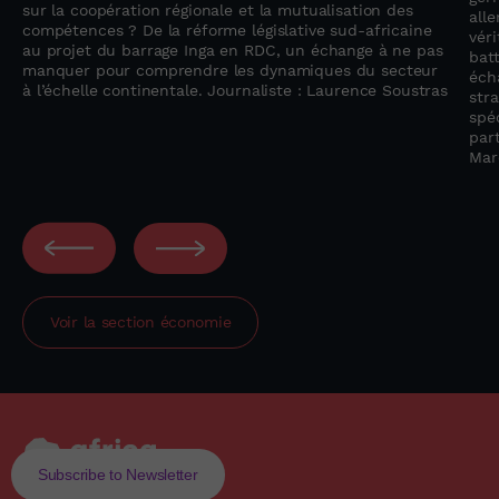
sur la coopération régionale et la mutualisation des
all
compétences ? De la réforme législative sud-africaine
vér
au projet du barrage Inga en RDC, un échange à ne pas
bat
manquer pour comprendre les dynamiques du secteur
éch
à l’échelle continentale. Journaliste : Laurence Soustras
str
spéc
par
Mar
Voir la section
économie
Subscribe to Newsletter