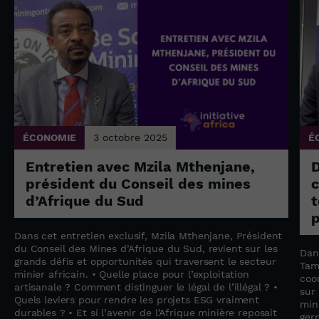
ÉCONOMIE
3 octobre 2025
É
Entretien avec Mzila Mthenjane,
président du Conseil des mines
c
d’Afrique du Sud
t
p
Dans cet entretien exclusif, Mzila Mthenjane, Président
du Conseil des Mines d’Afrique du Sud, revient sur les
Dan
grands défis et opportunités qui traversent le secteur
Tam
minier africain. • Quelle place pour l’exploitation
coo
artisanale ? Comment distinguer le légal de l’illégal ? •
sur
Quels leviers pour rendre les projets ESG vraiment
min
durables ? • Et si l’avenir de l’Afrique minière reposait
ger