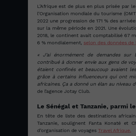
L’Afrique est de plus en plus prisée par l
l’Organisation mondiale du tourisme (OMT
2022 une progression
de 171 %
des arrivée
sur la même période en 2021. Une évolutio
2018, le continent avait comptabilisé
67 mi
6 % mondialement,
selon des données de l
« J
’ai énormément de demandes sur l’
contribué à donner envie aux gens de voy
étaient confinés et beaucoup avaient le
grâce à certains influenceurs qui ont mis
africaines. Ça a donné un élan au niveau de
de l’agence Jotay Club.
Le Sénégal et Tanzanie, parmi le
En tête de liste des destinations africai
Tanzanie, soulignent Fanta Konaté et 
d’organisation de voyages
Travel Afrique.