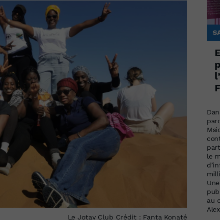
S
E
p
l
F
Dans
par
Msi
cont
par
le 
d’i
mill
Une
publ
au 
Ale
Le Jotay Club Crédit : Fanta Konaté