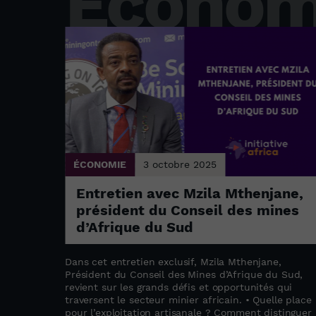
Économ
ÉCONOMIE
3 octobre 2025
Entretien avec Mzila Mthenjane,
parent
président du Conseil des mines
ent
d’Afrique du Sud
èse sur
up
Dans cet entretien exclusif, Mzila Mthenjane,
pas
Président du Conseil des Mines d’Afrique du Sud,
ent
revient sur les grands défis et opportunités qui
ontinent.
traversent le secteur minier africain. • Quelle place
pour l’exploitation artisanale ? Comment distinguer 