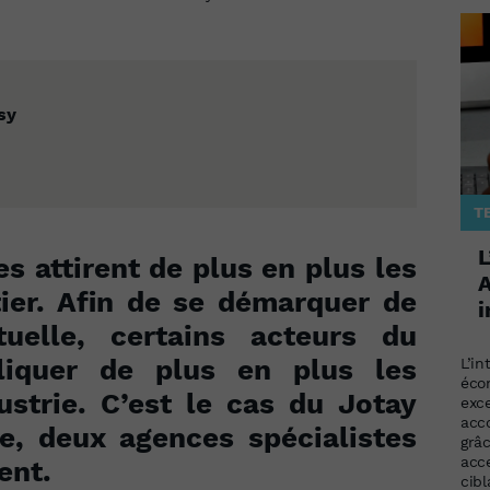
sy
T
L
es attirent de plus en plus les
A
er. Afin de se démarquer de
i
ituelle, certains acteurs du
liquer de plus en plus les
L’in
éco
ustrie. C’est le cas du Jotay
exc
acc
ue, deux agences spécialistes
grâ
acce
ent.
cib