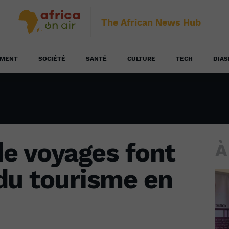
The African News Hub
EMENT
SOCIÉTÉ
SANTÉ
CULTURE
TECH
DIAS
e voyages font
À
du tourisme en