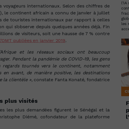
l’IA
es voyageurs internationaux. Selon des chiffres de
con
),
le continent africain a connu de janvier à juillet
frac
glob
s de touristes internationaux par rapport à celles
les
n qui s’observe depuis quelques années déjà. Fin
accé
llions de visiteurs, soit une hausse de
7 % contre
’OMT publiées en janvier 2019
.
Afrique et les réseaux sociaux ont beaucoup
ager. Pendant la pandémie de COVID-19, les gens
s regards tournés vers le continent, notamment
 en avant, de manière positive, les destinations
 la clientèle »,
constate Fanta Konaté, fondatrice
C
s plus visités
F
p
nes les plus demandées figurent le Sénégal et la
l
Christophe Diémé,
cofondateur de la plateforme