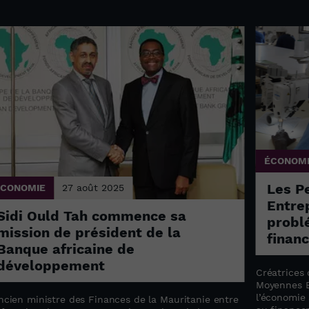
ÉCONOM
Les P
ÉCONOMIE
27 août 2025
Entrep
Sidi Ould Tah commence sa
probl
mission de président de la
finan
Banque africaine de
développement
Créatrices 
Moyennes E
l’économie 
ncien ministre des Finances de la Mauritanie entre