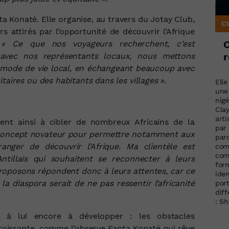
a Konaté. Elle organise, au travers du Jotay Club,
C
 attirés par l’opportunité de découvrir l’Afrique
.
« Ce que nos voyageurs recherchent, c’est
r
t avec nos représentants locaux, nous mettons
 le mode de vie local, en échangeant beaucoup avec
taires ou des habitants dans les villages »
.
Elle
une
nigé
Clay
art
ient ainsi à cibler
de nombreux Africains de la
par 
e concept novateur pour permettre notamment aux
paro
anger de découvrir l’Afrique. Ma clientèle est
com
com
tillais qui souhaitent se reconnecter à leurs
form
 proposons répondent donc à leurs attentes, car ce
iden
a diaspora serait de ne pas ressentir l’africanité
por
dif
: S
t à lui encore à développer : les obstacles
roissante, comme l’observe Fanta Konaté qui rêve