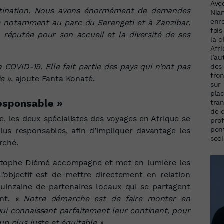
Ave
estination. Nous avons énormément de demandes
Nia
enr
âce notamment au parc du Serengeti et à Zanzibar.
foi
 réputée pour son accueil et la diversité de ses
la 
Afri
l’a
 COVID-19. Elle fait partie des pays qui n’ont pas
des 
fron
e »
, ajoute Fanta Konaté.
sur
plac
esponsable »
tran
de 
te, les deux spécialistes des voyages en Afrique se
pro
pon
s responsables, afin d’impliquer davantage les
soci
rché.
ristophe Diémé accompagne et met en lumière les
L’objectif
est de mettre directement en relation
uinzaine de partenaires locaux qui se partagent
nt
.
«
Notre démarche est de faire monter en
ui connaissent parfaitement leur continent, pour
up plus juste et équitable »
.