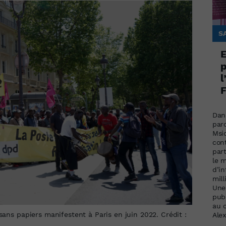
S
E
p
l
F
Dans
par
Msi
cont
par
le 
d’i
mill
Une
publ
au 
 sans papiers manifestent à Paris en juin 2022. Crédit :
Ale