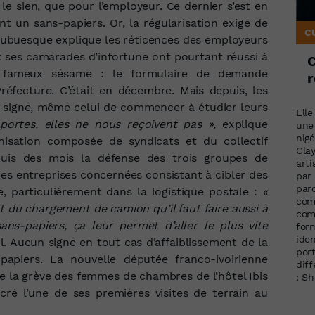
le sien, que pour l’employeur. Ce dernier s’est en
nt un sans-papiers. Or, la régularisation exige de
C
on ubuesque explique les réticences des employeurs
t ses camarades d’infortune ont pourtant réussi à
le fameux sésame : le formulaire de demande
r
Préfecture. C’était en décembre. Mais depuis, les
 signe, même celui de commencer à étudier leurs
Elle
portes, elles ne nous reçoivent pas »
, explique
une
nigé
isation composée de syndicats et du collectif
Clay
epuis des mois la défense des trois groupes de
art
 des entreprises concernées consistant à cibler des
par 
paro
 particulièrement dans la logistique postale :
«
com
e et du chargement de camion qu’il faut faire aussi à
com
sans-papiers, ça leur permet d’aller le plus vite
form
iden
il. Aucun signe en tout cas d’affaiblissement de la
por
papiers. La nouvelle députée franco-ivoirienne
dif
 la grève des femmes de chambres de l’hôtel Ibis
: S
cré l’une de ses premières visites de terrain au