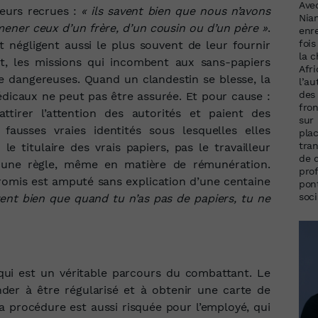
Ave
leurs recrues :
« ils savent bien que nous n’avons
Nia
mener ceux d’un frère, d’un cousin ou d’un père »
.
enr
foi
nt négligent aussi le plus souvent de leur fournir
la 
t, les missions qui incombent aux sans-papiers
Afri
e dangereuses. Quand un clandestin se blesse, la
l’a
des 
édicaux ne peut pas être assurée. Et pour cause :
fron
ttirer l’attention des autorités et paient des
sur
fausses vraies identités sous lesquelles elles
plac
tran
le titulaire des vrais papiers, pas le travailleur
de 
ucune règle, même en matière de rémunération.
pro
romis est amputé sans explication d’une centaine
pon
soci
avent bien que quand tu n’as pas de papiers, tu ne
qui est un véritable parcours du combattant. Le
nder à être régularisé et à obtenir une carte de
La procédure est aussi risquée pour l’employé, qui