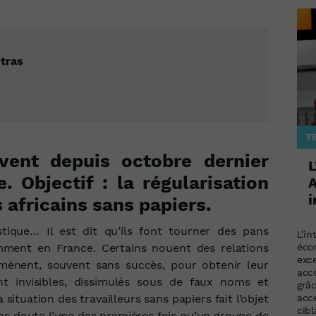
tras
T
vent depuis octobre dernier
L
. Objectif : la régularisation
A
i
 africains sans papiers.
istique… Il est dit qu’ils font tourner des pans
L’in
mment en France. Certains nouent des relations
éco
exc
mènent, souvent sans succès, pour obtenir leur
acc
t invisibles, dissimulés sous de faux noms et
grâ
situation des travailleurs sans papiers fait l’objet
acce
cib
ans doute l’une des premières fois qu’un groupe de