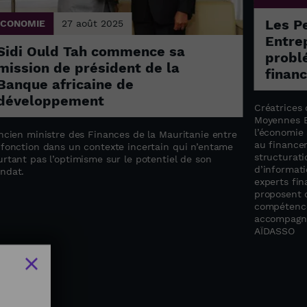
Les P
ÉCONOMIE
27 août 2025
Entrep
Sidi Ould Tah commence sa
probl
mission de président de la
finan
Banque africaine de
développement
Créatrices 
Moyennes E
l’économie 
ncien ministre des Finances de la Mauritanie entre
au finance
 fonction dans un contexte incertain qui n’entame
structurati
rtant pas l’optimisme sur le potentiel de son
d’informati
ndat.
experts fin
proposent 
compétence
accompagne
AÏDASSO