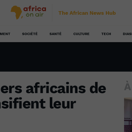
The African News Hub
EMENT
SOCIÉTÉ
SANTÉ
CULTURE
TECH
DIAS
ers africains de
À
sifient leur