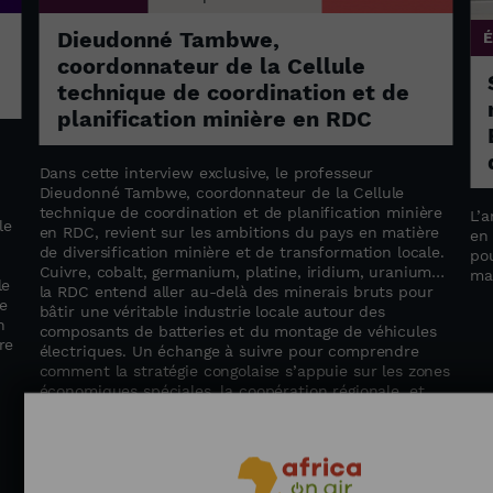
Dieudonné Tambwe,
coordonnateur de la Cellule
technique de coordination et de
planification minière en RDC
Dans cette interview exclusive, le professeur
Dieudonné Tambwe, coordonnateur de la Cellule
technique de coordination et de planification minière
L’a
le
en RDC, revient sur les ambitions du pays en matière
en
de diversification minière et de transformation locale.
pou
Cuivre, cobalt, germanium, platine, iridium, uranium…
ma
le
la RDC entend aller au-delà des minerais bruts pour
e
bâtir une véritable industrie locale autour des
n
composants de batteries et du montage de véhicules
re
électriques. Un échange à suivre pour comprendre
comment la stratégie congolaise s’appuie sur les zones
économiques spéciales, la coopération régionale, et
l’expertise partagée avec des partenaires comme la
Zambie ou le Maroc.