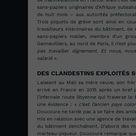
sans-papiers originaires d’Afrique subsah
de huit mois – aux autorités préfectoral
Trois piquets de grève sont ainsi en cour
travailleurs intérimaires du bâtiment, de
sans-papiers malien, membre d’un gro
Gennevilliers, au nord de Paris, il n’est pl
pas travailler dignement. Et nous, nou
salarié »
.
DES CLANDESTINS EXPLOITÉS S
Laissant au Mali sa mère veuve, son frèr
arrivé en France en 2015 après un bref pa
l’infernale route libyenne qui traverse le
une évidence :
« c’est l’ancien pays colo
Doucoure ne tarde pas à se faire des amis
mis en relation avec une agence de travail 
du bâtiment s’enchaînent. D’abord des 
marteau-piqueur. Doucoure remarque que le