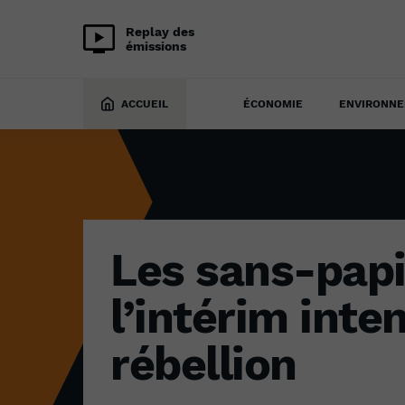
Replay des
émissions
ÉCONOMIE
1 août 2022
ACCUEIL
ÉCONOMIE
ENVIRONN
Les sans-papi
l’intérim inten
rébellion