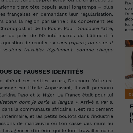
l’IA
arienne tient tête depuis aussi longtemps – plus
con
es françaises en demandant leur régularisation.
frac
glob
s dans la région parisienne : ils concernent les
les
 Chronopost et de la Poste. Pour Doucoure Yatte,
accé
upe de près de 90 intérimaires du bâtiment à
us question de reculer :
« sans papiers, on ne peut
s voulons travailler légalement, comme chaque
OUS DE FAUSSES IDENTITÉS
e aîné et ses petites sœurs, Doucoure Yatte est
ssage par l’Italie. Auparavant, il avait parcouru
C
 Burkina Faso et le Niger. La France était pour lui
nisateur dont je parle la langue »
. Arrivé à Paris,
F
 dans la communauté africaine. Il est rapidement
p
intérimaire, et les petits boulots dans l’industrie
l
missions de manœuvre où l’on casse des murs au
s agences d’intérim qui le font travailler ne se