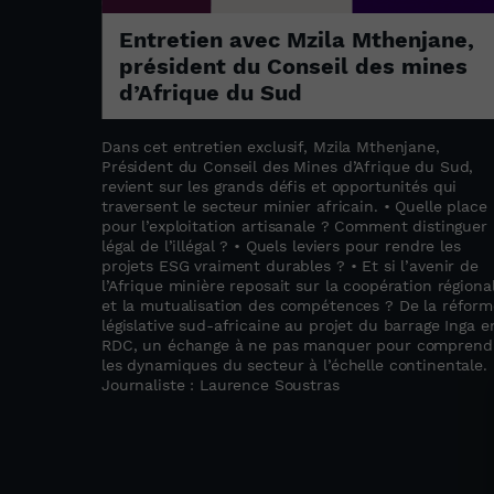
Entretien avec Mzila Mthenjane,
parent
président du Conseil des mines
ent
d’Afrique du Sud
èse sur
up
Dans cet entretien exclusif, Mzila Mthenjane,
pas
Président du Conseil des Mines d’Afrique du Sud,
ent
revient sur les grands défis et opportunités qui
ontinent.
traversent le secteur minier africain. • Quelle place
pour l’exploitation artisanale ? Comment distinguer 
légal de l’illégal ? • Quels leviers pour rendre les
projets ESG vraiment durables ? • Et si l’avenir de
l’Afrique minière reposait sur la coopération régiona
et la mutualisation des compétences ? De la réform
législative sud-africaine au projet du barrage Inga e
RDC, un échange à ne pas manquer pour comprend
les dynamiques du secteur à l’échelle continentale.
Journaliste : Laurence Soustras