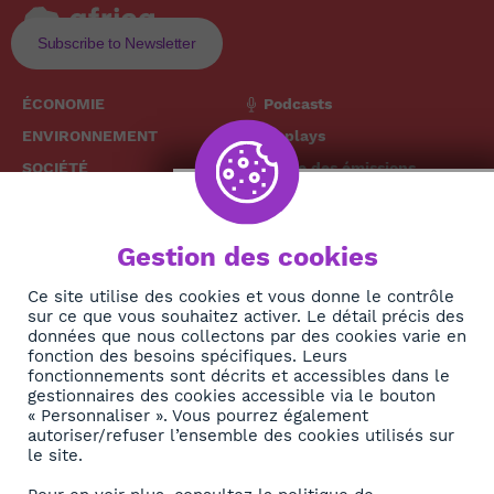
Subscribe to Newsletter
ÉCONOMIE
Podcasts
ENVIRONNEMENT
Replays
SOCIÉTÉ
Grille des émissions
SANTÉ
CULTURE
The African
Gestion des cookies
TECH
News Hub
Ce site utilise des cookies et vous donne le contrôle
DIASPORA
sur ce que vous souhaitez activer. Le détail précis des
REJOIGNEZ-NOUS
NEWSLETTER
données que nous collectons par des cookies varie en
fonction des besoins spécifiques. Leurs
fonctionnements sont décrits et accessibles dans le
S'abonner
gestionnaires des cookies accessible via le bouton
« Personnaliser ». Vous pourrez également
autoriser/refuser l’ensemble des cookies utilisés sur
À propos
le site.
Contact