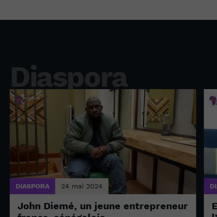
Diaspora
DIASPORA
24 mai 2024
D
John Diemé, un jeune entrepreneur
E