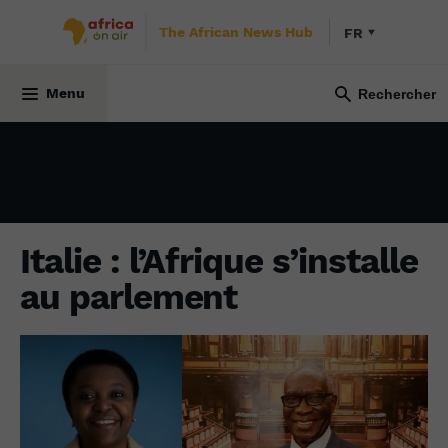
The African News Hub
FR
DIASPORA
8 avril 2022
Menu
Italie : l’Afrique s’installe
au parlement