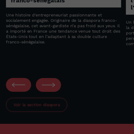
franco-sénégalais
l
l
Une histoire d'entrepreneuriat passionnante et
socialement engagée. Originaire de la diaspora franco-
Un 
sénégalaise, cet avant-gardiste n’a pas froid aux yeux. Il
la 
a importé en France une tendance venue tout droit des
por
États-Unis tout en l’adaptant à sa double culture
per
franco-sénégalaise.
com
Voir la section
diaspora