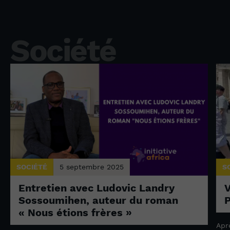
Société
SOCIÉTÉ
5 septembre 2025
S
Entretien avec Ludovic Landry
V
Sossoumihen, auteur du roman
P
« Nous étions frères »
Apr