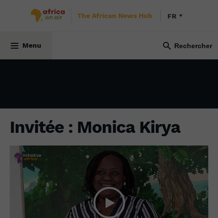
The African News Hub
FR
SOCIÉTÉ
31 août 2023
Menu
Invitée : Monica Kirya