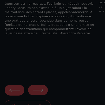
pap
Dans son dernier ouvrage, l’écrivain et médecin Ludovic
can
e
Landry Sossoumihen s’attaque à un sujet tabou : la
le 
maltraitance des enfants placés, appelés vidomègon. À
travers une fiction inspirée de son vécu, il questionne
une pratique encore répandue dans de nombreuses
familles et marchés urbains, et appelle à une remise en
question des traditions qui compromettent l’avenir de
la jeunesse africaine. Journaliste : Alexandra Vépierre