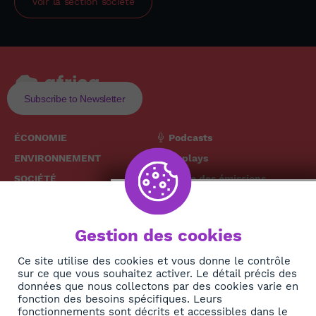
Voir la section
société
Subscribe to Newsletter
ÉCONOMIE
Podcasts
ENVIRONNEMENT
Replays
SOCIÉTÉ
Grille des émissions
SANTÉ
CULTURE
The African
Gestion des cookies
TECH
News Hub
DIASPORA
Ce site utilise des cookies et vous donne le contrôle
sur ce que vous souhaitez activer. Le détail précis des
REJOIGNEZ-NOUS
NEWSLETTER
données que nous collectons par des cookies varie en
fonction des besoins spécifiques. Leurs
fonctionnements sont décrits et accessibles dans le