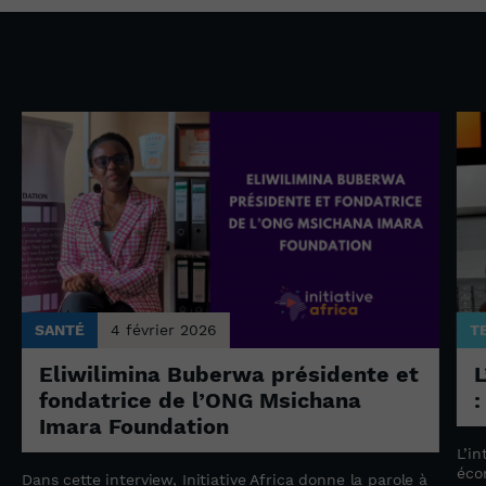
SANTÉ
4 février 2026
T
Eliwilimina Buberwa présidente et
L
fondatrice de l’ONG Msichana
:
Imara Foundation
L’in
éco
Dans cette interview, Initiative Africa donne la parole à