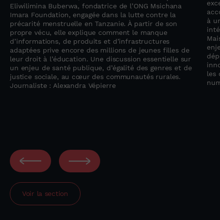
exc
Eliwilimina Buberwa, fondatrice de l’ONG Msichana
acc
Imara Foundation, engagée dans la lutte contre la
à u
précarité menstruelle en Tanzanie. À partir de son
inté
propre vécu, elle explique comment le manque
Mai
d’informations, de produits et d’infrastructures
enj
adaptées prive encore des millions de jeunes filles de
dép
leur droit à l’éducation. Une discussion essentielle sur
inno
un enjeu de santé publique, d’égalité des genres et de
les 
justice sociale, au cœur des communautés rurales.
num
Journaliste : Alexandra Vépierre
Voir la section