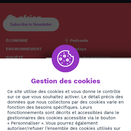
Subscribe to Newsletter
ÉCONOMIE
Podcasts
ENVIRONNEMENT
Replays
SOCIÉTÉ
Grille des émissions
SANTÉ
CULTURE
The African
Gestion des cookies
TECH
News Hub
DIASPORA
Ce site utilise des cookies et vous donne le contrôle
sur ce que vous souhaitez activer. Le détail précis des
REJOIGNEZ-NOUS
NEWSLETTER
données que nous collectons par des cookies varie en
fonction des besoins spécifiques. Leurs
fonctionnements sont décrits et accessibles dans le
S'abonner
gestionnaires des cookies accessible via le bouton
« Personnaliser ». Vous pourrez également
autoriser/refuser l’ensemble des cookies utilisés sur
À propos