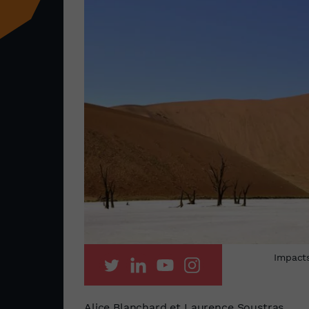
Impacts
Alice Blanchard et Laurence Soustras