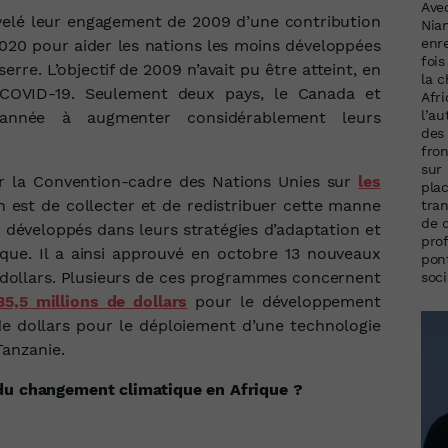
Ave
uvelé leur engagement de 2009 d’une contribution
Nia
enr
 2020 pour aider les nations les moins développées
foi
erre. L’objectif de 2009 n’avait pu être atteint, en
la 
COVID-19. Seulement deux pays, le Canada et
Afri
l’a
 année à augmenter considérablement leurs
des 
fron
sur
r la Convention-cadre des Nations Unies sur
les
plac
n est de collecter et de redistribuer cette manne
tran
de 
s développés dans leurs stratégies d’adaptation et
pro
que. Il a ainsi approuvé en octobre 13 nouveaux
pon
de dollars. Plusieurs de ces programmes concernent
soci
5,5 millions de dollars
pour le développement
de dollars pour le déploiement d’une technologie
Tanzanie.
 du changement climatique en Afrique ?