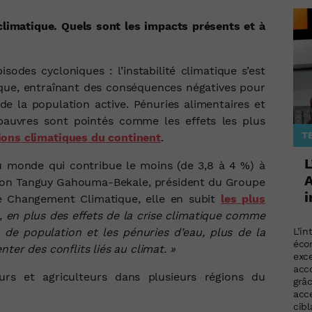
climatique. Quels sont les impacts présents et à
odes cycloniques : l’instabilité climatique s’est
que, entraînant des conséquences négatives pour
e la population active. Pénuries alimentaires et
pauvres sont pointés comme les effets les plus
T
ions climatiques du continent
.
L
du monde qui contribue le moins (de 3,8 à 4 %) à
A
 selon Tanguy Gahouma-Bekale, président du Groupe
i
e Changement Climatique, elle en subit
les plus
, en plus des effets de la crise climatique comme
s de population et les pénuries d’eau, plus de la
L’in
éco
ter des conflits liés au climat. »
exc
acc
eurs et agriculteurs dans plusieurs régions du
grâ
acce
cib