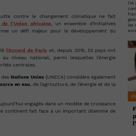
l’IA
con
frac
lutte contre le changement climatique ne fait
glob
de l’Union africaine
, un ensemble d’initiatives
les
omme un défi majeur pour le développement du
accé
fié
l’Accord de Paris
et, depuis 2015, 52 pays ont
au niveau national, parmi lesquelles l’énergie
rités centrales.
e des
Nations Unies
(UNECA) considère également
ource en eau
, de l’agriculture, de l’énergie et de la
C
aujourd’hui engagés dans un modèle de croissance
F
le continent fait face à un important dilemme de
p
l