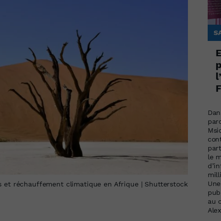
S
E
p
l
F
Dans
par
Msi
cont
par
le 
d’i
mill
Une
 et réchauffement climatique en Afrique | Shutterstock
publ
au 
Ale