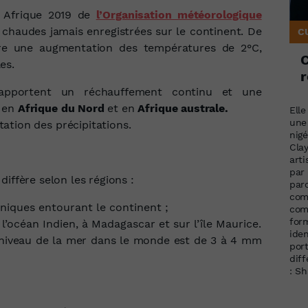
n Afrique 2019 de
l’Organisation météorologique
s chaudes jamais enregistrées sur le continent. De
C
ître une augmentation des températures de 2°C,
es.
r
 rapportent un réchauffement continu et une
t en
Afrique du Nord
et en
Afrique australe.
Elle
une
ation des précipitations.
nigé
Clay
art
par 
diffère selon les régions :
paro
com
niques entourant le continent ;
com
form
’océan Indien, à Madagascar et sur l’île Maurice.
iden
 niveau de la mer dans le monde est de 3 à 4 mm
por
dif
: S