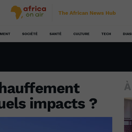
The African News Hub
EMENT
SOCIÉTÉ
SANTÉ
CULTURE
TECH
DIAS
chauffement
À
quels impacts ?