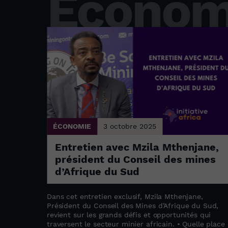
Économ
ÉCONOMIE
3 octobre 2025
parent
Entretien avec Mzila Mthenjane,
ent
président du Conseil des mines
d’Afrique du Sud
èse sur
up
Dans cet entretien exclusif, Mzila Mthenjane,
pas
Président du Conseil des Mines d’Afrique du Sud,
ent
revient sur les grands défis et opportunités qui
ontinent.
traversent le secteur minier africain. • Quelle place