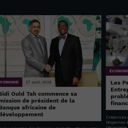
ÉCONOM
Les P
ÉCONOMIE
27 août 2025
Entrep
Sidi Ould Tah commence sa
probl
mission de président de la
finan
Banque africaine de
développement
Créatrices 
Moyennes E
l’économie 