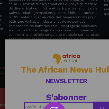
L’a
le
en RDC, revient sur les ambitions du pays en matière
en
de diversification minière et de transformation locale.
pou
Cuivre, cobalt, germanium, platine, iridium, uranium…
ma
le
la RDC entend aller au-delà des minerais bruts pour
e
bâtir une véritable industrie locale autour des
n
composants de batteries et du montage de véhicules
re
électriques. Un échange à suivre pour comprendre
comment la stratégie congolaise s’appuie sur les zones
économiques spéciales, la coopération régionale, et
l’expertise partagée avec des partenaires comme la
Zambie ou le Maroc.
The African News Hu
omie
NEWSLETTER
S'abonner
MIE
Podcasts
OK