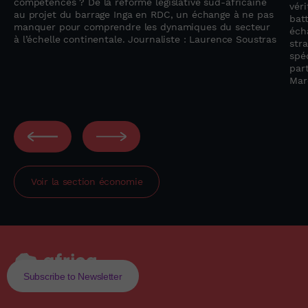
compétences ? De la réforme législative sud-africaine
vér
au projet du barrage Inga en RDC, un échange à ne pas
bat
manquer pour comprendre les dynamiques du secteur
éch
à l’échelle continentale. Journaliste : Laurence Soustras
str
spéc
par
Mar
Voir la section
économie
Subscribe to Newsletter