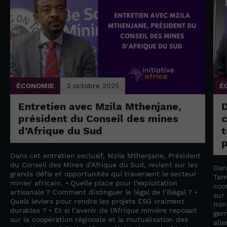
ÉCONOMIE
3 octobre 2025
É
Entretien avec Mzila Mthenjane,
président du Conseil des mines
c
d’Afrique du Sud
t
p
Dans cet entretien exclusif, Mzila Mthenjane, Président
du Conseil des Mines d’Afrique du Sud, revient sur les
Dan
grands défis et opportunités qui traversent le secteur
Tam
minier africain. • Quelle place pour l’exploitation
coo
artisanale ? Comment distinguer le légal de l’illégal ? •
sur
Quels leviers pour rendre les projets ESG vraiment
min
durables ? • Et si l’avenir de l’Afrique minière reposait
ger
sur la coopération régionale et la mutualisation des
all