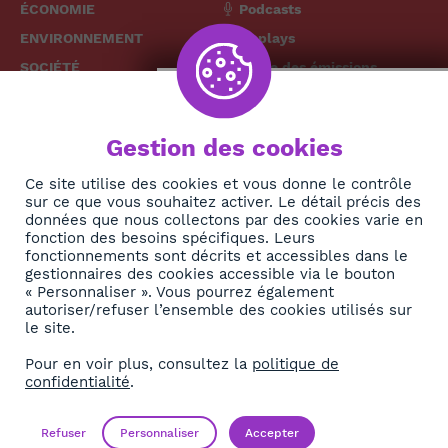
ÉCONOMIE
Podcasts
ENVIRONNEMENT
Replays
SOCIÉTÉ
Grille des émissions
SANTÉ
CULTURE
The African
Gestion des cookies
TECH
News Hub
DIASPORA
Ce site utilise des cookies et vous donne le contrôle
sur ce que vous souhaitez activer. Le détail précis des
REJOIGNEZ-NOUS
NEWSLETTER
données que nous collectons par des cookies varie en
fonction des besoins spécifiques. Leurs
fonctionnements sont décrits et accessibles dans le
S'abonner
gestionnaires des cookies accessible via le bouton
« Personnaliser ». Vous pourrez également
autoriser/refuser l’ensemble des cookies utilisés sur
À propos
le site.
Contact
Pour en voir plus, consultez la
politique de
confidentialité
.
OK
Mentions légales
Politique de confidentialité
Refuser
Personnaliser
Accepter