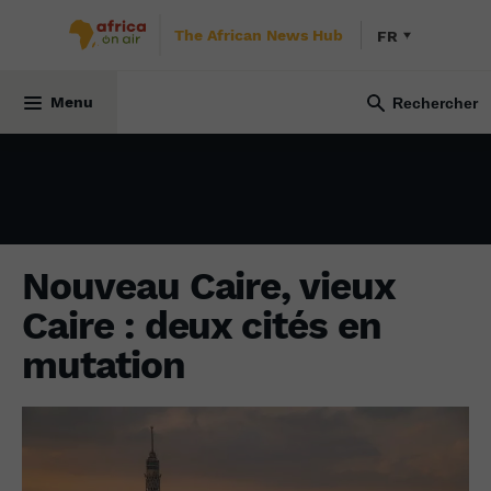
The African News Hub
FR
ÉCONOMIE
21 février 2024
Menu
Nouveau Caire, vieux
Caire : deux cités en
mutation