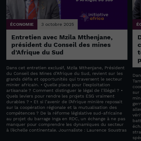
ÉCONOMIE
3 octobre 2025
É
Entretien avec Mzila Mthenjane,
président du Conseil des mines
c
d’Afrique du Sud
t
p
Dans cet entretien exclusif, Mzila Mthenjane, Président
du Conseil des Mines d’Afrique du Sud, revient sur les
Dan
grands défis et opportunités qui traversent le secteur
Tam
minier africain. • Quelle place pour l’exploitation
coo
artisanale ? Comment distinguer le légal de l’illégal ? •
sur
Quels leviers pour rendre les projets ESG vraiment
min
durables ? • Et si l’avenir de l’Afrique minière reposait
ger
sur la coopération régionale et la mutualisation des
all
compétences ? De la réforme législative sud-africaine
vér
au projet du barrage Inga en RDC, un échange à ne pas
bat
manquer pour comprendre les dynamiques du secteur
éch
à l’échelle continentale. Journaliste : Laurence Soustras
str
spéc