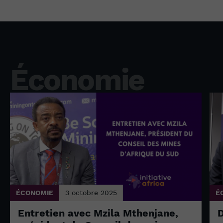
Économie
ÉCONOMIE
3 octobre 2025
É
Entretien avec Mzila Mthenjane,