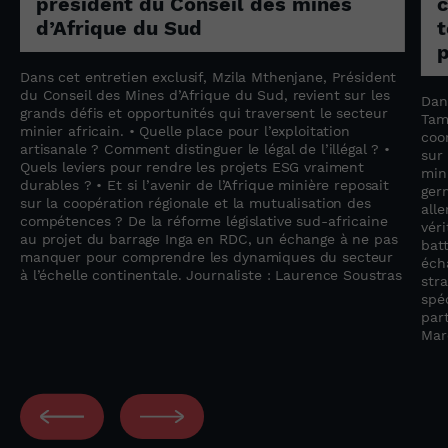
président du Conseil des mines
c
d’Afrique du Sud
t
p
Dans cet entretien exclusif, Mzila Mthenjane, Président
du Conseil des Mines d’Afrique du Sud, revient sur les
Dan
grands défis et opportunités qui traversent le secteur
Tam
minier africain. • Quelle place pour l’exploitation
coo
artisanale ? Comment distinguer le légal de l’illégal ? •
sur
Quels leviers pour rendre les projets ESG vraiment
min
durables ? • Et si l’avenir de l’Afrique minière reposait
ger
sur la coopération régionale et la mutualisation des
all
compétences ? De la réforme législative sud-africaine
vér
au projet du barrage Inga en RDC, un échange à ne pas
bat
manquer pour comprendre les dynamiques du secteur
éch
à l’échelle continentale. Journaliste : Laurence Soustras
str
spéc
par
Mar