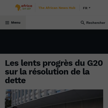
The African News Hub
FR
ÉCONOMIE
2 mars 2023
Menu
Les lents progrès du G20
sur la résolution de la
dette