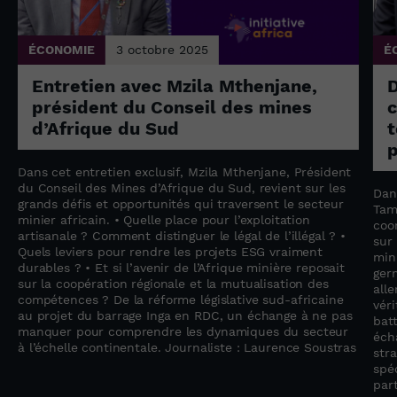
ÉCONOMIE
3 octobre 2025
É
Entretien avec Mzila Mthenjane,
président du Conseil des mines
c
d’Afrique du Sud
t
p
Dans cet entretien exclusif, Mzila Mthenjane, Président
du Conseil des Mines d’Afrique du Sud, revient sur les
Dan
grands défis et opportunités qui traversent le secteur
Tam
minier africain. • Quelle place pour l’exploitation
coo
artisanale ? Comment distinguer le légal de l’illégal ? •
sur
Quels leviers pour rendre les projets ESG vraiment
min
durables ? • Et si l’avenir de l’Afrique minière reposait
ger
sur la coopération régionale et la mutualisation des
all
compétences ? De la réforme législative sud-africaine
vér
au projet du barrage Inga en RDC, un échange à ne pas
bat
manquer pour comprendre les dynamiques du secteur
éch
à l’échelle continentale. Journaliste : Laurence Soustras
str
spéc
par