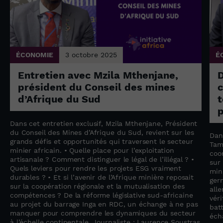
ÉCONOMIE
3 octobre 2025
É
Entretien avec Mzila Mthenjane,
président du Conseil des mines
c
d’Afrique du Sud
t
p
Dans cet entretien exclusif, Mzila Mthenjane, Président
du Conseil des Mines d’Afrique du Sud, revient sur les
Dan
grands défis et opportunités qui traversent le secteur
Tam
minier africain. • Quelle place pour l’exploitation
coo
artisanale ? Comment distinguer le légal de l’illégal ? •
sur
Quels leviers pour rendre les projets ESG vraiment
min
durables ? • Et si l’avenir de l’Afrique minière reposait
ger
sur la coopération régionale et la mutualisation des
all
compétences ? De la réforme législative sud-africaine
vér
au projet du barrage Inga en RDC, un échange à ne pas
bat
manquer pour comprendre les dynamiques du secteur
éch
à l’échelle continentale. Journaliste : Laurence Soustras