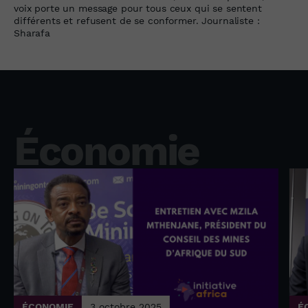
voix porte un message pour tous ceux qui se sentent
différents et refusent de se conformer. Journaliste :
Sharafa
Économie
ÉCONOMIE
3 octobre 2025
É