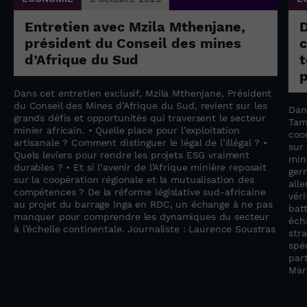
Entretien avec Mzila Mthenjane,
président du Conseil des mines
c
d’Afrique du Sud
t
p
Dans cet entretien exclusif, Mzila Mthenjane, Président
du Conseil des Mines d’Afrique du Sud, revient sur les
Dan
grands défis et opportunités qui traversent le secteur
Tam
minier africain. • Quelle place pour l’exploitation
coo
artisanale ? Comment distinguer le légal de l’illégal ? •
sur
Quels leviers pour rendre les projets ESG vraiment
min
durables ? • Et si l’avenir de l’Afrique minière reposait
ger
sur la coopération régionale et la mutualisation des
all
compétences ? De la réforme législative sud-africaine
vér
au projet du barrage Inga en RDC, un échange à ne pas
bat
manquer pour comprendre les dynamiques du secteur
éch
à l’échelle continentale. Journaliste : Laurence Soustras
str
spéc
par
Mar