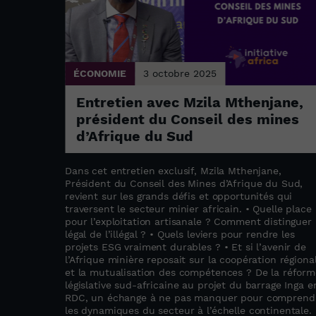
ÉCONOMIE
3 octobre 2025
parent
Entretien avec Mzila Mthenjane,
ent
président du Conseil des mines
d’Afrique du Sud
èse sur
up
Dans cet entretien exclusif, Mzila Mthenjane,
pas
Président du Conseil des Mines d’Afrique du Sud,
ent
revient sur les grands défis et opportunités qui
ontinent.
traversent le secteur minier africain. • Quelle place
pour l’exploitation artisanale ? Comment distinguer 
légal de l’illégal ? • Quels leviers pour rendre les
projets ESG vraiment durables ? • Et si l’avenir de
l’Afrique minière reposait sur la coopération régiona
et la mutualisation des compétences ? De la réform
législative sud-africaine au projet du barrage Inga e
RDC, un échange à ne pas manquer pour comprend
les dynamiques du secteur à l’échelle continentale.