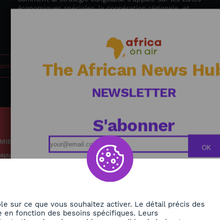
économiques spéciales, la coopération régionale, et
l’expertise partagée avec des partenaires comme la
Zambie ou le Maroc.
The African News Hu
omie
NEWSLETTER
S'abonner
MIE
Podcasts
OK
ONNEMENT
Replays
TÉ
Grille des émissions
RE
le sur ce que vous souhaitez activer. Le détail précis des
 en fonction des besoins spécifiques. Leurs