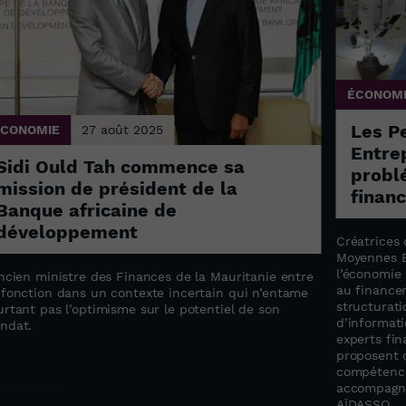
ÉCONOM
Les P
ÉCONOMIE
27 août 2025
Entrep
Sidi Ould Tah commence sa
probl
mission de président de la
finan
Banque africaine de
développement
Créatrices 
Moyennes E
l’économie 
ncien ministre des Finances de la Mauritanie entre
au finance
 fonction dans un contexte incertain qui n’entame
structurati
rtant pas l’optimisme sur le potentiel de son
d’informati
ndat.
experts fin
proposent 
compétence
accompagne
AÏDASSO