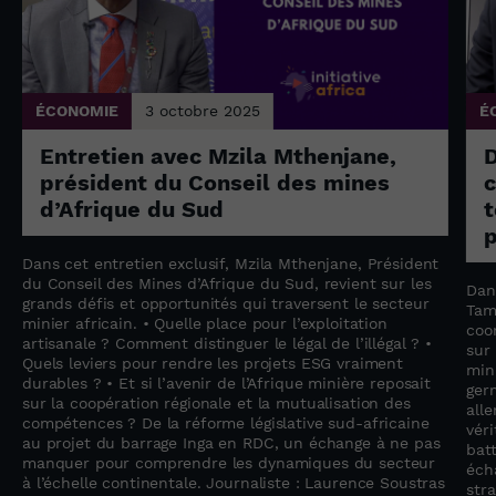
ÉCONOMIE
3 octobre 2025
É
Entretien avec Mzila Mthenjane,
président du Conseil des mines
c
d’Afrique du Sud
t
p
Dans cet entretien exclusif, Mzila Mthenjane, Président
du Conseil des Mines d’Afrique du Sud, revient sur les
Dan
grands défis et opportunités qui traversent le secteur
Tam
minier africain. • Quelle place pour l’exploitation
coo
artisanale ? Comment distinguer le légal de l’illégal ? •
sur
Quels leviers pour rendre les projets ESG vraiment
min
durables ? • Et si l’avenir de l’Afrique minière reposait
ger
sur la coopération régionale et la mutualisation des
all
compétences ? De la réforme législative sud-africaine
vér
au projet du barrage Inga en RDC, un échange à ne pas
bat
manquer pour comprendre les dynamiques du secteur
éch
à l’échelle continentale. Journaliste : Laurence Soustras
str