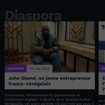
Diaspora
DIASPORA
24 mai 2024
D
John Diemé, un jeune entrepreneur
E
franco-sénégalais
l
l
Une histoire d'entrepreneuriat passionnante et
socialement engagée. Originaire de la diaspora franco-
Un 
sénégalaise, cet avant-gardiste n’a pas froid aux yeux. Il