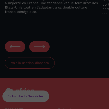
la 
a importé en France une tendance venue tout droit des
por
États-Unis tout en l’adaptant à sa double culture
per
franco-sénégalaise.
com
Voir la section
diaspora
Subscribe to Newsletter