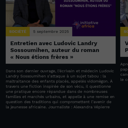
SOCIÉTÉ
5 septembre 2025
S
Entretien avec Ludovic Landry
V
Sossoumihen, auteur du roman
P
« Nous étions frères »
Apr
pap
Dans son dernier ouvrage, l’écrivain et médecin Ludovic
can
e
Landry Sossoumihen s’attaque à un sujet tabou : la
le 
maltraitance des enfants placés, appelés vidomègon. À
travers une fiction inspirée de son vécu, il questionne
une pratique encore répandue dans de nombreuses
familles et marchés urbains, et appelle à une remise en
question des traditions qui compromettent l’avenir de
la jeunesse africaine. Journaliste : Alexandra Vépierre