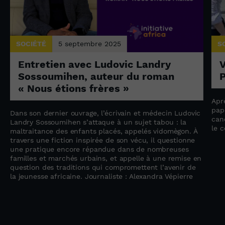
SOCIÉTÉ
5 septembre 2025
S
Entretien avec Ludovic Landry
V
Sossoumihen, auteur du roman
P
« Nous étions frères »
Apr
pap
Dans son dernier ouvrage, l’écrivain et médecin Ludovic
can
e
Landry Sossoumihen s’attaque à un sujet tabou : la
le 
maltraitance des enfants placés, appelés vidomègon. À
travers une fiction inspirée de son vécu, il questionne
une pratique encore répandue dans de nombreuses
familles et marchés urbains, et appelle à une remise en
question des traditions qui compromettent l’avenir de
la jeunesse africaine. Journaliste : Alexandra Vépierre