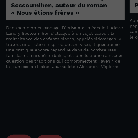
Sossoumihen, auteur du roman
P
« Nous étions frères »
Apr
pap
Dans son dernier ouvrage, l’écrivain et médecin Ludovic
can
e
Landry Sossoumihen s’attaque à un sujet tabou : la
le 
maltraitance des enfants placés, appelés vidomègon. À
travers une fiction inspirée de son vécu, il questionne
une pratique encore répandue dans de nombreuses
familles et marchés urbains, et appelle à une remise en
question des traditions qui compromettent l’avenir de
la jeunesse africaine. Journaliste : Alexandra Vépierre