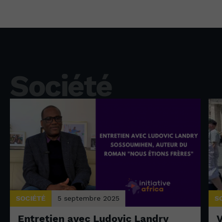
Société
SOCIÉTÉ
5 septembre 2025
S
Entretien avec Ludovic Landry
V