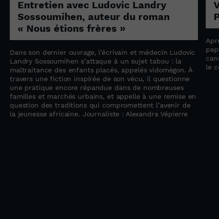
Entretien avec Ludovic Landry
V
Sossoumihen, auteur du roman
P
« Nous étions frères »
Apr
pap
Dans son dernier ouvrage, l’écrivain et médecin Ludovic
can
e
Landry Sossoumihen s’attaque à un sujet tabou : la
le 
maltraitance des enfants placés, appelés vidomègon. À
travers une fiction inspirée de son vécu, il questionne
une pratique encore répandue dans de nombreuses
familles et marchés urbains, et appelle à une remise en
question des traditions qui compromettent l’avenir de
la jeunesse africaine. Journaliste : Alexandra Vépierre