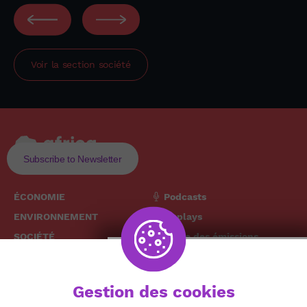
Voir la section
société
Subscribe to Newsletter
ÉCONOMIE
Podcasts
ENVIRONNEMENT
Replays
SOCIÉTÉ
Grille des émissions
SANTÉ
CULTURE
The African
Gestion des cookies
TECH