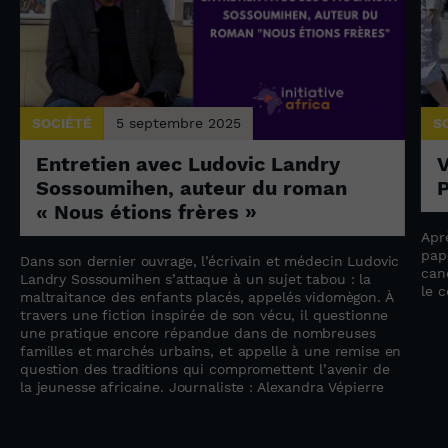
SOCIÉTÉ
5 septembre 2025
S
Entretien avec Ludovic Landry
V
Sossoumihen, auteur du roman
P
« Nous étions frères »
Apr
pap
Dans son dernier ouvrage, l’écrivain et médecin Ludovic
can
e
Landry Sossoumihen s’attaque à un sujet tabou : la
le 
maltraitance des enfants placés, appelés vidomègon. À
travers une fiction inspirée de son vécu, il questionne
une pratique encore répandue dans de nombreuses
familles et marchés urbains, et appelle à une remise en
question des traditions qui compromettent l’avenir de
la jeunesse africaine. Journaliste : Alexandra Vépierre