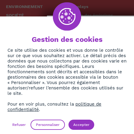
ENVIRONNEMENT
Replays
SOCIÉTÉ
Grille des émissions
SANTÉ
CULTURE
The African
Gestion des cookies
TECH
News Hub
DIASPORA
Ce site utilise des cookies et vous donne le contrôle
sur ce que vous souhaitez activer. Le détail précis des
REJOIGNEZ-NOUS
NEWSLETTER
données que nous collectons par des cookies varie en
fonction des besoins spécifiques. Leurs
fonctionnements sont décrits et accessibles dans le
S'abonner
gestionnaires des cookies accessible via le bouton
« Personnaliser ». Vous pourrez également
autoriser/refuser l’ensemble des cookies utilisés sur
À propos
le site.
Contact
Pour en voir plus, consultez la
politique de
confidentialité
.
OK
Mentions légales
Politique de confidentialité
Refuser
Personnaliser
Accepter