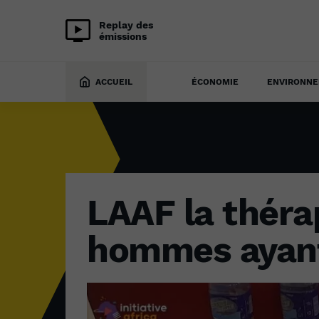
Replay des
émissions
SOCIÉTÉ
4 janvier 2023
ACCUEIL
ÉCONOMIE
ENVIRONN
LAAF la théra
hommes ayant