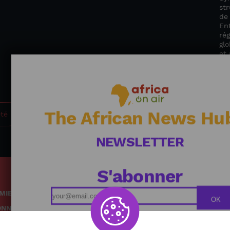
str
de
Ent
rég
glo
et 
un 
Al
The African News Hu
été
NEWSLETTER
S'abonner
MIE
Podcasts
OK
ONNEMENT
Replays
TÉ
Grille des émissions