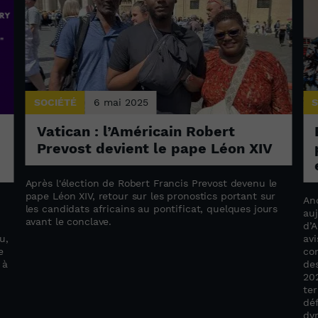
SOCIÉTÉ
6 mai 2025
S
Vatican : l’Américain Robert
Prevost devient le pape Léon XIV
Après l'élection de Robert Francis Prevost devenu le
pape Léon XIV, retour sur les pronostics portant sur
An
les candidats africains au pontificat, quelques jours
au
avant le conclave.
d’A
u,
avi
e
co
 à
des
20
ter
déf
dyn