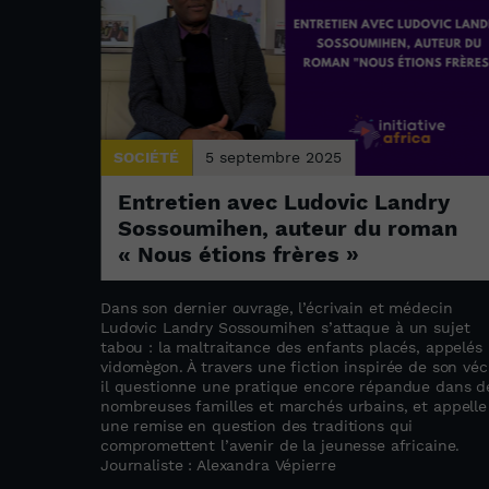
SOCIÉTÉ
5 septembre 2025
Entretien avec Ludovic Landry
ogique
Sossoumihen, auteur du roman
« Nous étions frères »
forme le
Dans son dernier ouvrage, l’écrivain et médecin
Ludovic Landry Sossoumihen s’attaque à un sujet
cs de
tabou : la maltraitance des enfants placés, appelés
veux
vidomègon. À travers une fiction inspirée de son véc
unes
il questionne une pratique encore répandue dans d
cologie et
nombreuses familles et marchés urbains, et appelle
e
une remise en question des traditions qui
uit les
compromettent l’avenir de la jeunesse africaine.
u
Journaliste : Alexandra Vépierre