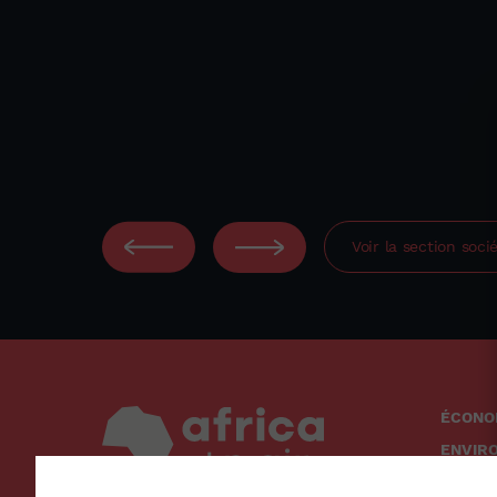
Voir la section
soci
ÉCONO
ENVIR
SOCIÉ