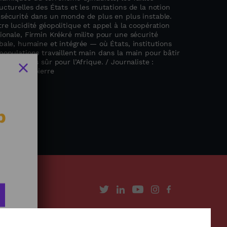
ucturelles des États et les mutations de la notion
 sécurité dans un monde de plus en plus instable.
re lucidité géopolitique et appel à la coopération
ionale, Firmin Krékré milite pour une sécurité
bale, humaine et intégrée — où États, institutions
populations travaillent main dans la main pour bâtir
avenir plus sûr pour l’Afrique. / Journaliste :
exandra Vepierre
b
À propos