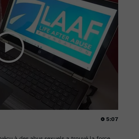
5:07
vécu à des abus sexuels a trouvé la force