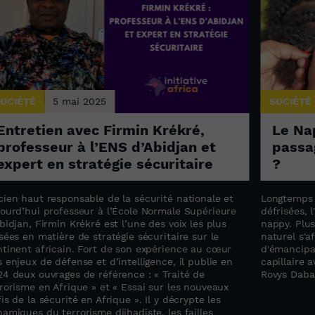
OCIÉTÉ
5 mai 2025
SOCIÉTÉ
Entretien avec Firmin Krékré,
Le Na
professeur à l’ENS d’Abidjan et
passag
expert en stratégie sécuritaire
?
cien haut responsable de la sécurité nationale et
Longtemps d
jourd’hui professeur à l’École Normale Supérieure
défrisées, 
bidjan, Firmin Krékré est l’une des voix les plus
nappy. Plus
sées en matière de stratégie sécuritaire sur le
naturel s'
ntinent africain. Fort de son expérience au cœur
d'émancipa
 enjeux de défense et d’intelligence, il publie en
capillaire
24 deux ouvrages de référence : « Traité de
Rovys Daba
rorisme en Afrique » et « Essai sur les nouveaux
is de la sécurité en Afrique ». Il y décrypte les
amiques du terrorisme djihadiste, les failles