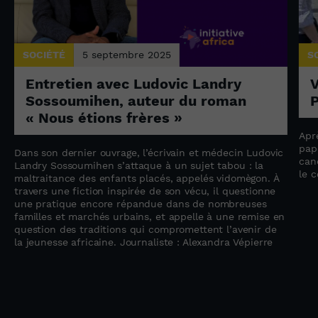
SOCIÉTÉ
5 septembre 2025
S
Entretien avec Ludovic Landry
V
Sossoumihen, auteur du roman
P
« Nous étions frères »
Apr
pap
Dans son dernier ouvrage, l’écrivain et médecin Ludovic
can
e
Landry Sossoumihen s’attaque à un sujet tabou : la
le 
maltraitance des enfants placés, appelés vidomègon. À
travers une fiction inspirée de son vécu, il questionne
une pratique encore répandue dans de nombreuses
familles et marchés urbains, et appelle à une remise en
question des traditions qui compromettent l’avenir de
la jeunesse africaine. Journaliste : Alexandra Vépierre