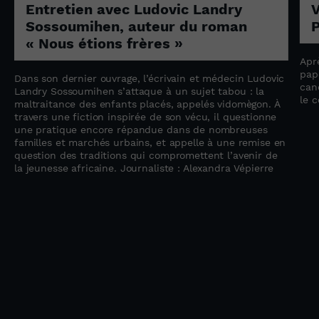
Entretien avec Ludovic Landry
V
Sossoumihen, auteur du roman
P
« Nous étions frères »
Apr
pap
Dans son dernier ouvrage, l’écrivain et médecin Ludovic
can
e
Landry Sossoumihen s’attaque à un sujet tabou : la
le 
maltraitance des enfants placés, appelés vidomègon. À
travers une fiction inspirée de son vécu, il questionne
une pratique encore répandue dans de nombreuses
familles et marchés urbains, et appelle à une remise en
question des traditions qui compromettent l’avenir de
la jeunesse africaine. Journaliste : Alexandra Vépierre