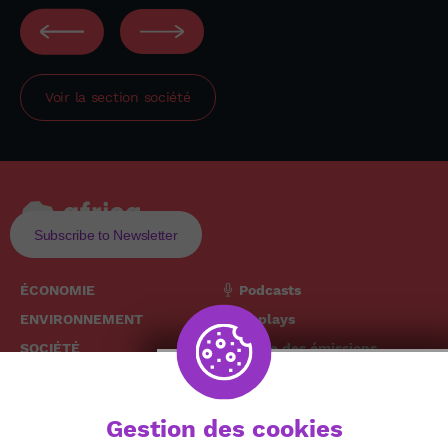
Voir la section
société
Subscribe to Newsletter
ÉCONOMIE
Podcasts
ENVIRONNEMENT
Replays
SOCIÉTÉ
Grille des émissions
SANTÉ
CULTURE
The African
Gestion des cookies
TECH