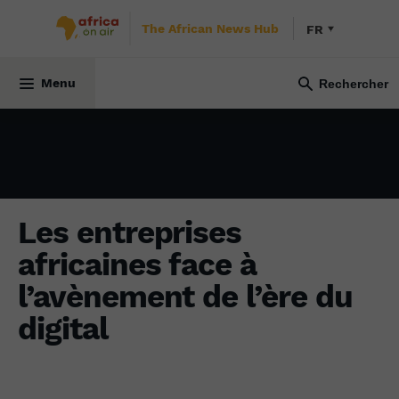
The African News Hub
FR
PODCASTS
8 mars 2022
Menu
Les entreprises
africaines face à
l’avènement de l’ère du
digital