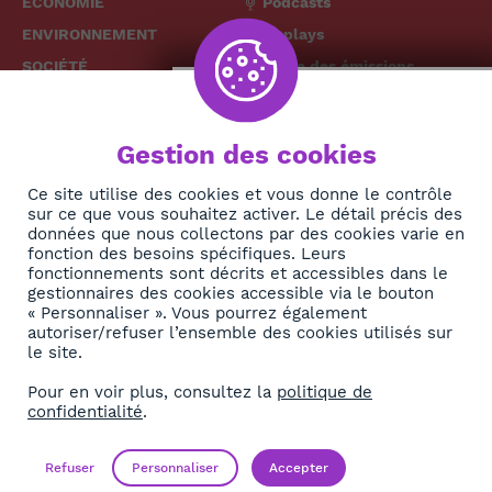
ÉCONOMIE
Podcasts
ENVIRONNEMENT
Replays
SOCIÉTÉ
Grille des émissions
SANTÉ
CULTURE
The African
Gestion des cookies
TECH
News Hub
DIASPORA
Ce site utilise des cookies et vous donne le contrôle
sur ce que vous souhaitez activer. Le détail précis des
REJOIGNEZ-NOUS
NEWSLETTER
données que nous collectons par des cookies varie en
fonction des besoins spécifiques. Leurs
fonctionnements sont décrits et accessibles dans le
S'abonner
gestionnaires des cookies accessible via le bouton
« Personnaliser ». Vous pourrez également
autoriser/refuser l’ensemble des cookies utilisés sur
À propos
le site.
Contact
Pour en voir plus, consultez la
politique de
confidentialité
.
OK
Mentions légales
Politique de confidentialité
Refuser
Personnaliser
Accepter