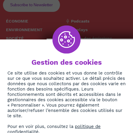
Subscribe to Newsletter
ÉCONOMIE
Podcasts
ENVIRONNEMENT
Replays
SOCIÉTÉ
Grille des émissions
SANTÉ
CULTURE
The African
Gestion des cookies
TECH
News Hub
DIASPORA
Ce site utilise des cookies et vous donne le contrôle
sur ce que vous souhaitez activer. Le détail précis des
REJOIGNEZ-NOUS
NEWSLETTER
données que nous collectons par des cookies varie en
fonction des besoins spécifiques. Leurs
fonctionnements sont décrits et accessibles dans le
S'abonner
gestionnaires des cookies accessible via le bouton
« Personnaliser ». Vous pourrez également
autoriser/refuser l’ensemble des cookies utilisés sur
À propos
le site.
Contact
Pour en voir plus, consultez la
politique de
confidentialité
.
OK