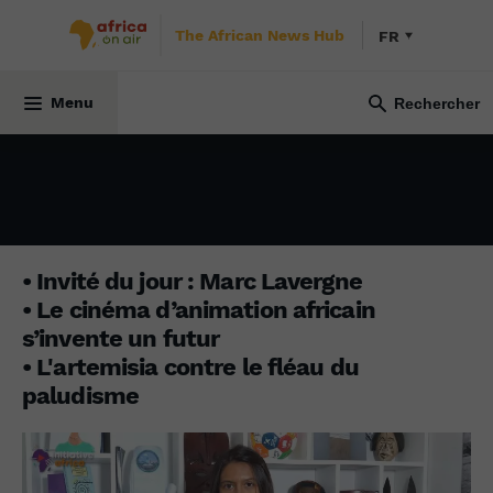
The African News Hub
FR
INITIATIVE AFRICA
20 novembre 2023
Menu
• Invité du jour : Marc Lavergne
• Le cinéma d’animation africain
s’invente un futur
• L'artemisia contre le fléau du
paludisme