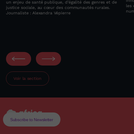
inno
un enjeu de santé publique, d’égalité des genres et de
les 
justice sociale, au cœur des communautés rurales.
num
Journaliste : Alexandra Vépierre
Voir la section
Subscribe to Newsletter