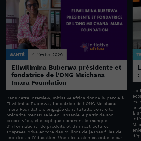
SANTÉ
4 février 2026
T
Eliwilimina Buberwa présidente et
L
fondatrice de l’ONG Msichana
:
Imara Foundation
L’in
éco
Dans cette interview, Initiative Africa donne la parole à
exc
Eliwilimina Buberwa, fondatrice de l’ONG Msichana
acc
Imara Foundation, engagée dans la lutte contre la
à u
précarité menstruelle en Tanzanie. À partir de son
inté
propre vécu, elle explique comment le manque
Mai
d’informations, de produits et d’infrastructures
enj
adaptées prive encore des millions de jeunes filles de
dép
leur droit à l’éducation. Une discussion essentielle sur