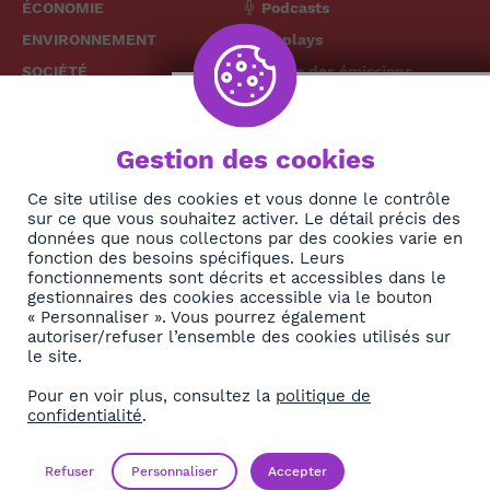
ÉCONOMIE
Podcasts
ENVIRONNEMENT
Replays
SOCIÉTÉ
Grille des émissions
SANTÉ
CULTURE
The African
Gestion des cookies
TECH
News Hub
DIASPORA
Ce site utilise des cookies et vous donne le contrôle
sur ce que vous souhaitez activer. Le détail précis des
REJOIGNEZ-NOUS
NEWSLETTER
données que nous collectons par des cookies varie en
fonction des besoins spécifiques. Leurs
fonctionnements sont décrits et accessibles dans le
S'abonner
gestionnaires des cookies accessible via le bouton
« Personnaliser ». Vous pourrez également
autoriser/refuser l’ensemble des cookies utilisés sur
À propos
le site.
Contact
Pour en voir plus, consultez la
politique de
confidentialité
.
OK
Mentions légales
Politique de confidentialité
Refuser
Personnaliser
Accepter