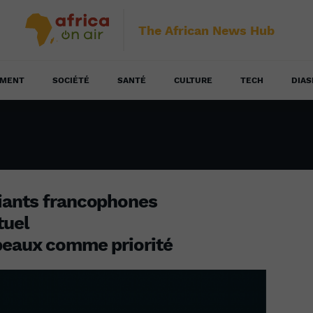
The African News Hub
EMENT
SOCIÉTÉ
SANTÉ
CULTURE
TECH
DIAS
iants francophones
tuel
upeaux comme priorité