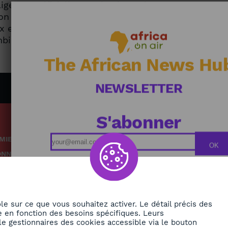
gence artificielle. Le Nigeria est le
n premier centre technologique financier
aux en bonne santé sont synonymes de
bie font le choix de la santé pour leurs
The African News Hu
NEWSLETTER
S'abonner
MIE
Podcasts
OK
ONNEMENT
Replays
TÉ
Grille des émissions
RE
le sur ce que vous souhaitez activer. Le détail précis des
 en fonction des besoins spécifiques. Leurs
le gestionnaires des cookies accessible via le bouton
ORA