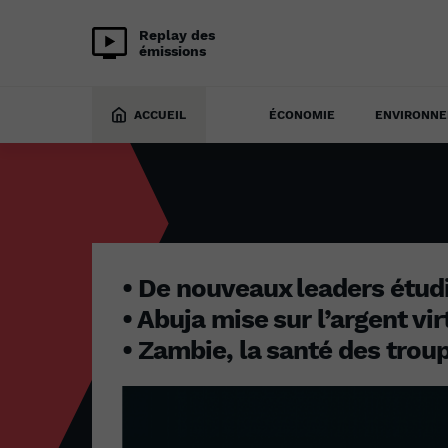
Replay des
émissions
BUSINESS AFRICA
14 novembre 2022
ACCUEIL
ÉCONOMIE
ENVIRONN
• De nouveaux leaders étud
• Abuja mise sur l’argent vir
• Zambie, la santé des tro