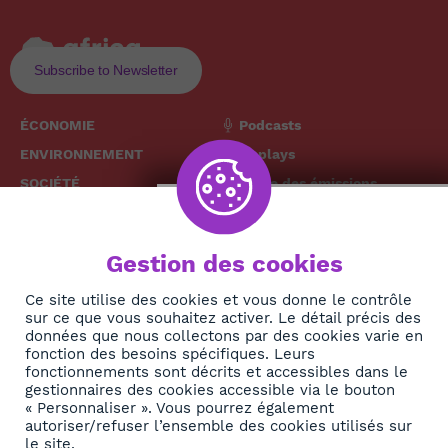
Subscribe to Newsletter
ÉCONOMIE
Podcasts
ENVIRONNEMENT
Replays
SOCIÉTÉ
Grille des émissions
SANTÉ
CULTURE
The African
Gestion des cookies
TECH
News Hub
DIASPORA
Ce site utilise des cookies et vous donne le contrôle
sur ce que vous souhaitez activer. Le détail précis des
REJOIGNEZ-NOUS
NEWSLETTER
données que nous collectons par des cookies varie en
fonction des besoins spécifiques. Leurs
fonctionnements sont décrits et accessibles dans le
S'abonner
gestionnaires des cookies accessible via le bouton
« Personnaliser ». Vous pourrez également
autoriser/refuser l’ensemble des cookies utilisés sur
À propos
le site.