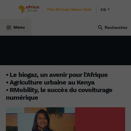
The African News Hub
FR
BUSINESS AFRICA
15 décembre 2025
Menu
• Le biogaz, un avenir pour l’Afrique
• Agriculture urbaine au Kenya
• RMobility, le succès du covoiturage
numérique