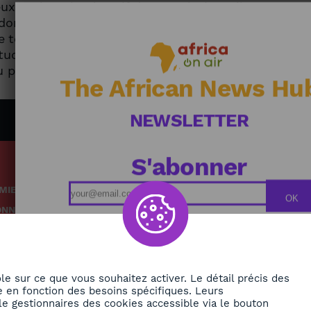
ux qu’étancher la soif des populations, il
domine le secteur africain de la crypto-
 technologie financière virtuelle. / Un
étude et une relève dynamique : comment
u pagne indigo.
The African News Hu
NEWSLETTER
S'abonner
MIE
Podcasts
OK
ONNEMENT
Replays
TÉ
Grille des émissions
RE
le sur ce que vous souhaitez activer. Le détail précis des
 en fonction des besoins spécifiques. Leurs
le gestionnaires des cookies accessible via le bouton
ORA