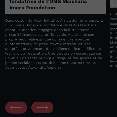
fondatrice de l’ONG Msichana
:
Imara Foundation
L’in
éco
Dans cette interview, Initiative Africa donne la parole à
exc
Eliwilimina Buberwa, fondatrice de l’ONG Msichana
acc
Imara Foundation, engagée dans la lutte contre la
à u
précarité menstruelle en Tanzanie. À partir de son
inté
propre vécu, elle explique comment le manque
Mai
d’informations, de produits et d’infrastructures
enj
adaptées prive encore des millions de jeunes filles de
dép
leur droit à l’éducation. Une discussion essentielle sur
inno
un enjeu de santé publique, d’égalité des genres et de
les 
justice sociale, au cœur des communautés rurales.
num
Journaliste : Alexandra Vépierre