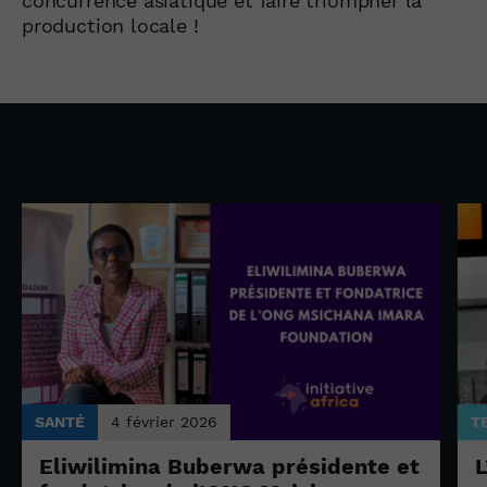
concurrence asiatique et faire triompher la
production locale !
SANTÉ
4 février 2026
T
Eliwilimina Buberwa présidente et
L