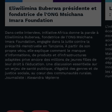
Eliwilimina Buberwa présidente et
L
fondatrice de l’ONG Msichana
:
Imara Foundation
L’in
éco
Dans cette interview, Initiative Africa donne la parole à
exc
Eliwilimina Buberwa, fondatrice de l’ONG Msichana
acc
Imara Foundation, engagée dans la lutte contre la
à u
précarité menstruelle en Tanzanie. À partir de son
inté
propre vécu, elle explique comment le manque
Mai
d’informations, de produits et d’infrastructures
enj
adaptées prive encore des millions de jeunes filles de
dép
leur droit à l’éducation. Une discussion essentielle sur
inno
un enjeu de santé publique, d’égalité des genres et de
les 
justice sociale, au cœur des communautés rurales.
num
Journaliste : Alexandra Vépierre