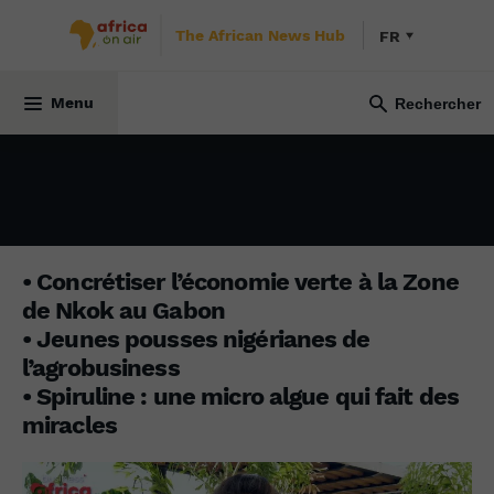
The African News Hub
FR
15 mai 2023
Menu
• Concrétiser l’économie verte à la Zone
de Nkok au Gabon
• Jeunes pousses nigérianes de
l’agrobusiness
• Spiruline : une micro algue qui fait des
miracles