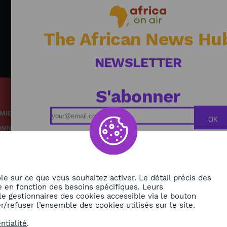
The African News Hu
NEWSLETTER
S'abonner
MIE
Podcasts
OK
ONNEMENT
Replays
TÉ
Grille des émissions
RE
le sur ce que vous souhaitez activer. Le détail précis des
 en fonction des besoins spécifiques. Leurs
le gestionnaires des cookies accessible via le bouton
ORA
/refuser l’ensemble des cookies utilisés sur le site.
GNEZ-NOUS
ntialité
.