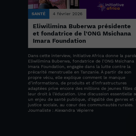
SANTÉ
4 février 2026
 à la
Eliwilimina Buberwa présidente
ir en
et fondatrice de l’ONG Msichana
Imara Foundation
Dans cette interview, Initiative Africa donne la parol
ar le
Eliwilimina Buberwa, fondatrice de l’ONG Msichana
 tête du
Imara Foundation, engagée dans la lutte contre la
irque de
précarité menstruelle en Tanzanie. À partir de son
e l’Ouest.
propre vécu, elle explique comment le manque
d’informations, de produits et d’infrastructures
l et engagé
adaptées prive encore des millions de jeunes filles 
enfants
leur droit à l’éducation. Une discussion essentielle s
dans chaque
un enjeu de santé publique, d’égalité des genres et
 tabous,
justice sociale, au cœur des communautés rurales.
on
Journaliste : Alexandra Vépierre
t comme
ociale.