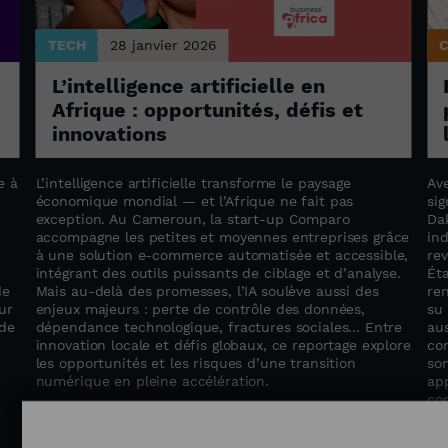
TECH
28 janvier 2026
L’intelligence artificielle en
Afrique : opportunités, défis et
innovations
e à
L’intelligence artificielle transforme le paysage
Av
économique mondial — et l’Afrique ne fait pas
si
exception. Au Cameroun, la start-up Comparo
Da
accompagne les petites et moyennes entreprises grâce
in
à une solution e-commerce automatisée et accessible,
rev
intégrant des outils puissants de ciblage et d’analyse.
Éta
de
Mais au-delà des promesses, l’IA soulève aussi des
ren
ur
enjeux majeurs : perte de contrôle des données,
su 
 de
dépendance technologique, fractures sociales... Entre
aus
innovation locale et défis globaux, ce reportage explore
con
les opportunités et les risques d’une transition
son
numérique en pleine accélération.
app
co
mé
en