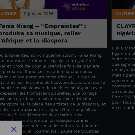
CULTURE
9 janvier 2026
CULTURE
Fania Niang – “Empreintes” :
CLAYR
produire sa musique, relier
nigér
l’Afrique et la diaspora
Elle a gran
figure emb
ec Empreintes, son cinquième album, Fania Niang
cette inter
gne une œuvre intime et engagée, enregistrée à
que signifi
kar et produite pour la première fois de manière
un pays dom
dépendante. Dans cet entretien, la chanteuse
mêlait paro
ient sur son parcours entre Afrique, Europe et
communauté
ts-Unis, sur les défis de l’autoproduction, et sur la
comment la
contre musicale avec des artistes sénégalais ayant
de rébellio
dépasser les frontières culturelles. Elle partage
Entre foi, 
si son regard sur la scène musicale africaine
pour tous c
temporaine, la place des artistes de la diaspora, et
de se confo
 désir de transmettre, aujourd’hui, ce qu’elle a
ris au fil de décennies de création. Une
nversation profonde sur la musique comme
moire, comme pont entre les cultures et comme
gagement social. Journaliste : Laurence Soustras