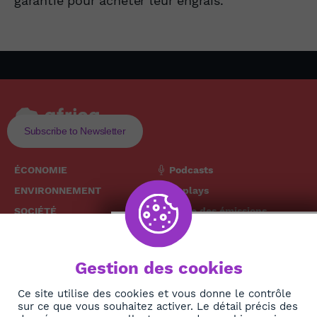
garantie pour acheter leur engrais.
Subscribe to Newsletter
ÉCONOMIE
Podcasts
ENVIRONNEMENT
Replays
SOCIÉTÉ
Grille des émissions
SANTÉ
CULTURE
The African
Gestion des cookies
TECH
News Hub
DIASPORA
Ce site utilise des cookies et vous donne le contrôle
sur ce que vous souhaitez activer. Le détail précis des
REJOIGNEZ-NOUS