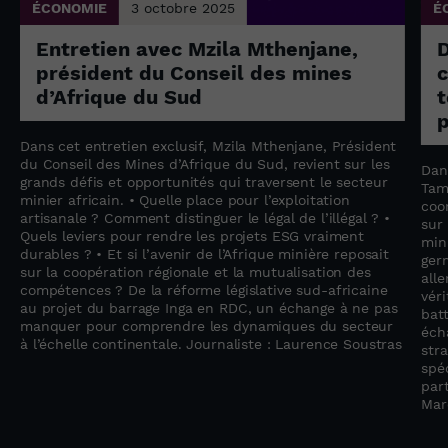
ÉCONOMIE
3 octobre 2025
É
Entretien avec Mzila Mthenjane,
président du Conseil des mines
c
d’Afrique du Sud
t
p
Dans cet entretien exclusif, Mzila Mthenjane, Président
du Conseil des Mines d’Afrique du Sud, revient sur les
Dan
grands défis et opportunités qui traversent le secteur
Tam
minier africain. • Quelle place pour l’exploitation
coo
artisanale ? Comment distinguer le légal de l’illégal ? •
sur
Quels leviers pour rendre les projets ESG vraiment
min
durables ? • Et si l’avenir de l’Afrique minière reposait
ger
sur la coopération régionale et la mutualisation des
all
compétences ? De la réforme législative sud-africaine
vér
au projet du barrage Inga en RDC, un échange à ne pas
bat
manquer pour comprendre les dynamiques du secteur
éch
à l’échelle continentale. Journaliste : Laurence Soustras
str
spéc
par
Mar