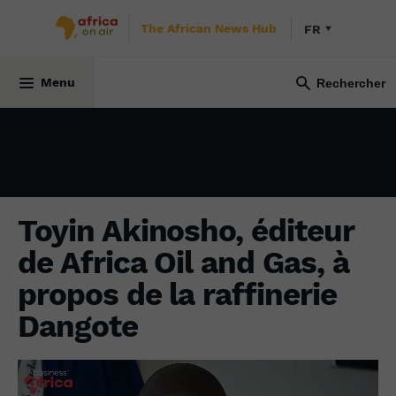
The African News Hub
FR
ÉCONOMIE
4 octobre 2024
Menu
Toyin Akinosho, éditeur
de Africa Oil and Gas, à
propos de la raffinerie
Dangote