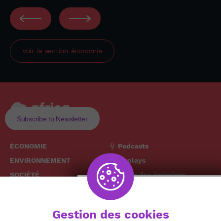
Voir la section
économie
Subscribe to Newsletter
ÉCONOMIE
Podcasts
ENVIRONNEMENT
Replays
SOCIÉTÉ
Grille des émissions
SANTÉ
CULTURE
The African
Gestion des cookies
TECH