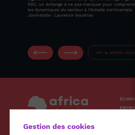
RDC, un échange à ne pas manquer pour comprend
les dynamiques du secteur à l’échelle continentale.
Journaliste : Laurence Soustras
Voir la section
écon
ÉCONO
ENVIR
SOCIÉ
Gestion des cookies
SANTÉ
CULTU