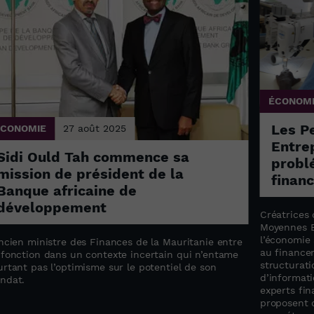
ÉCONOM
Les P
ÉCONOMIE
27 août 2025
Entrep
Sidi Ould Tah commence sa
probl
mission de président de la
finan
Banque africaine de
développement
Créatrices 
Moyennes E
l’économie 
ncien ministre des Finances de la Mauritanie entre
au finance
 fonction dans un contexte incertain qui n’entame
structurati
rtant pas l’optimisme sur le potentiel de son
d’informati
ndat.
experts fin
proposent 