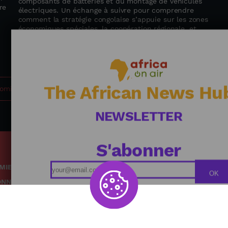
composants de batteries et du montage de véhicules
re
électriques. Un échange à suivre pour comprendre
comment la stratégie congolaise s’appuie sur les zones
économiques spéciales, la coopération régionale, et
l’expertise partagée avec des partenaires comme la
Zambie ou le Maroc.
The African News Hu
omie
NEWSLETTER
S'abonner
MIE
Podcasts
OK
ONNEMENT
Replays
TÉ
Grille des émissions
RE