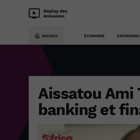
Replay des
émissions
ÉCONOMIE
10 juillet 2024
ACCUEIL
ÉCONOMIE
ENVIRONN
Aissatou Ami 
banking et fin