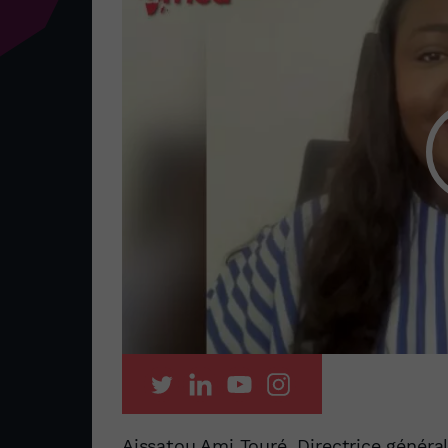
Aissatou Ami Touré, Directrice général