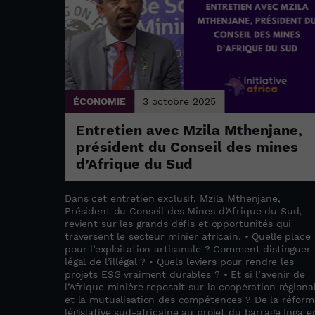
ÉCONOMIE
3 octobre 2025
parent
Entretien avec Mzila Mthenjane,
ent
président du Conseil des mines
d’Afrique du Sud
èse sur
up
Dans cet entretien exclusif, Mzila Mthenjane,
pas
Président du Conseil des Mines d’Afrique du Sud,
ent
revient sur les grands défis et opportunités qui
ontinent.
traversent le secteur minier africain. • Quelle place
pour l’exploitation artisanale ? Comment distinguer 
légal de l’illégal ? • Quels leviers pour rendre les
projets ESG vraiment durables ? • Et si l’avenir de
l’Afrique minière reposait sur la coopération régiona
et la mutualisation des compétences ? De la réform
législative sud-africaine au projet du barrage Inga e