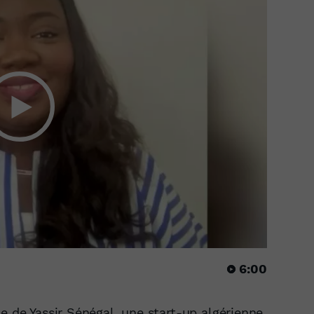
6:00
e de Yassir Sénégal, une start-up algérienne