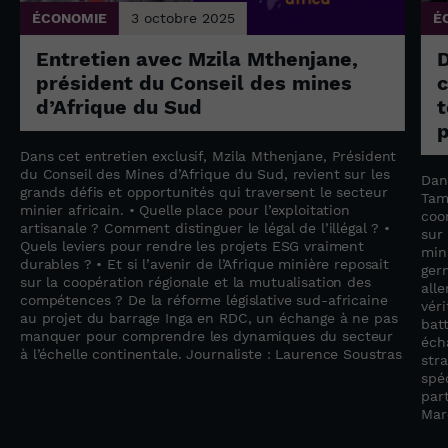
ÉCONOMIE
3 octobre 2025
É
Entretien avec Mzila Mthenjane,
président du Conseil des mines
c
d’Afrique du Sud
t
p
Dans cet entretien exclusif, Mzila Mthenjane, Président
du Conseil des Mines d’Afrique du Sud, revient sur les
Dan
grands défis et opportunités qui traversent le secteur
Tam
minier africain. • Quelle place pour l’exploitation
coo
artisanale ? Comment distinguer le légal de l’illégal ? •
sur
Quels leviers pour rendre les projets ESG vraiment
min
durables ? • Et si l’avenir de l’Afrique minière reposait
ger
sur la coopération régionale et la mutualisation des
all
compétences ? De la réforme législative sud-africaine
vér
au projet du barrage Inga en RDC, un échange à ne pas
bat
manquer pour comprendre les dynamiques du secteur
éch
à l’échelle continentale. Journaliste : Laurence Soustras
str
spéc
par
Mar