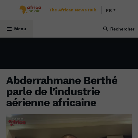
The African News Hub
FR
ÉCONOMIE
15 mai 2024
Menu
Abderrahmane Berthé
parle de l’industrie
aérienne africaine