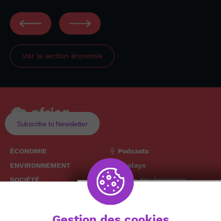
Voir la section
économie
Subscribe to Newsletter
ÉCONOMIE
Podcasts
ENVIRONNEMENT
Replays
SOCIÉTÉ
Grille des émissions
SANTÉ
CULTURE
The African
Gestion des cookies