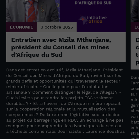
ÉCONOMIE
3 octobre 2025
É
Entretien avec Mzila Mthenjane,
président du Conseil des mines
c
d’Afrique du Sud
t
p
Dans cet entretien exclusif, Mzila Mthenjane, Président
du Conseil des Mines d’Afrique du Sud, revient sur les
Dan
grands défis et opportunités qui traversent le secteur
Tam
minier africain. • Quelle place pour l’exploitation
coo
artisanale ? Comment distinguer le légal de l’illégal ? •
sur
Quels leviers pour rendre les projets ESG vraiment
min
durables ? • Et si l’avenir de l’Afrique minière reposait
ger
sur la coopération régionale et la mutualisation des
all
compétences ? De la réforme législative sud-africaine
vér
au projet du barrage Inga en RDC, un échange à ne pas
bat
manquer pour comprendre les dynamiques du secteur
éch
à l’échelle continentale. Journaliste : Laurence Soustras
str
spéc